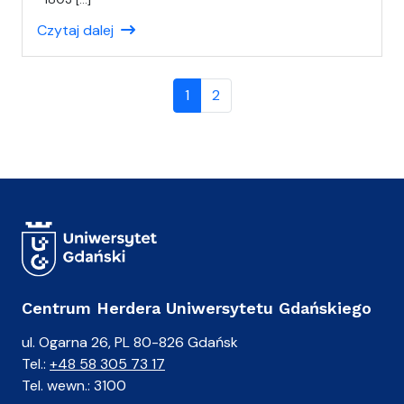
ł
Czytaj dalej
(
a
)
Page navigation
A
Current Page
Page
1
2
n
i
a
Centrum Herdera Uniwersytetu Gdańskiego
ul. Ogarna 26, PL 80-826 Gdańsk
Tel.:
+48 58 305 73 17
Tel. wewn.: 3100