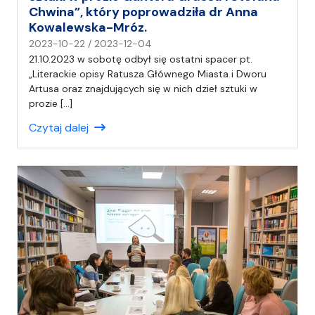
Chwina”, który poprowadziła dr Anna
Kowalewska-Mróz.
n
2023-10-22
/
2023-12-04
a
21.10.2023 w sobotę odbył się ostatni spacer pt.
p
„Literackie opisy Ratusza Głównego Miasta i Dworu
i
Artusa oraz znajdujących się w nich dzieł sztuki w
s
prozie […]
a
Czytaj dalej
ł
(
a
)
A
n
i
a