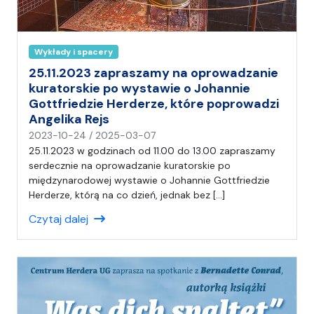
Wykłady i spacery
25.11.2023 zapraszamy na oprowadzanie
kuratorskie po wystawie o Johannie
Gottfriedzie Herderze, które poprowadzi
Angelika Rejs
n
2023-10-24
/
2025-03-07
a
25.11.2023 w godzinach od 11.00 do 13.00 zapraszamy
p
serdecznie na oprowadzanie kuratorskie po
i
międzynarodowej wystawie o Johannie Gottfriedzie
s
Herderze, którą na co dzień, jednak bez […]
a
Czytaj dalej
ł
(
a
)
A
n
i