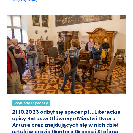
ł
(
a
)
A
n
i
a
Wykłady i spacery
21.10.2023 odbył się spacer pt. „Literackie
opisy Ratusza Głównego Miasta i Dworu
Artusa oraz znajdujących się w nich dzieł
sztuki w prozie Güntera Grassa i Stefana