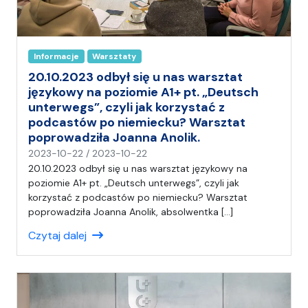
Informacje
Warsztaty
20.10.2023 odbył się u nas warsztat
językowy na poziomie A1+ pt. „Deutsch
unterwegs”, czyli jak korzystać z
podcastów po niemiecku? Warsztat
poprowadziła Joanna Anolik.
n
2023-10-22
/
2023-10-22
a
20.10.2023 odbył się u nas warsztat językowy na
p
poziomie A1+ pt. „Deutsch unterwegs”, czyli jak
i
korzystać z podcastów po niemiecku? Warsztat
s
poprowadziła Joanna Anolik, absolwentka […]
a
Czytaj dalej
ł
(
a
)
A