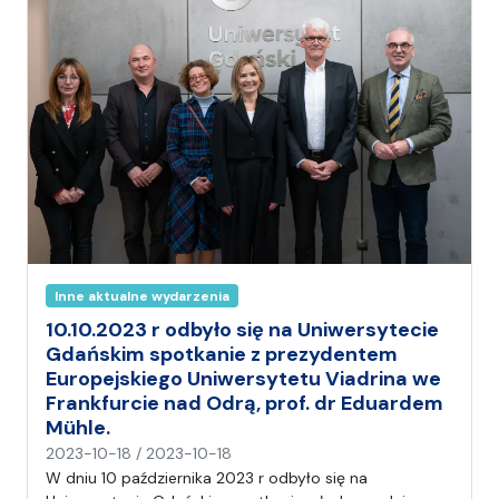
n
i
a
Inne aktualne wydarzenia
10.10.2023 r odbyło się na Uniwersytecie
Gdańskim spotkanie z prezydentem
Europejskiego Uniwersytetu Viadrina we
Frankfurcie nad Odrą, prof. dr Eduardem
Mühle.
n
2023-10-18
/
2023-10-18
a
W dniu 10 października 2023 r odbyło się na
p