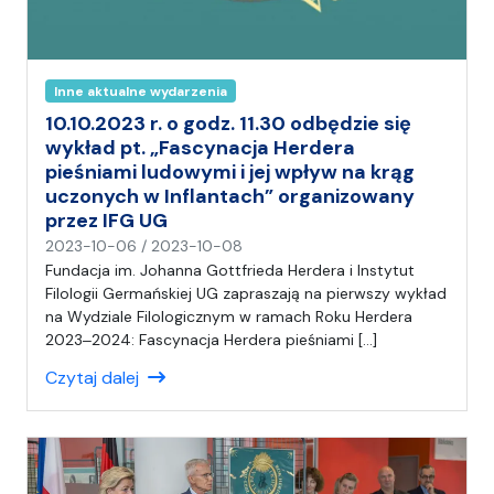
Inne aktualne wydarzenia
10.10.2023 r. o godz. 11.30 odbędzie się
wykład pt. „Fascynacja Herdera
pieśniami ludowymi i jej wpływ na krąg
uczonych w Inflantach” organizowany
przez IFG UG
n
2023-10-06
/
2023-10-08
a
Fundacja im. Johanna Gottfrieda Herdera i Instytut
p
Filologii Germańskiej UG zapraszają na pierwszy wykład
i
na Wydziale Filologicznym w ramach Roku Herdera
s
2023‒2024: Fascynacja Herdera pieśniami […]
a
Czytaj dalej
ł
(
a
)
A