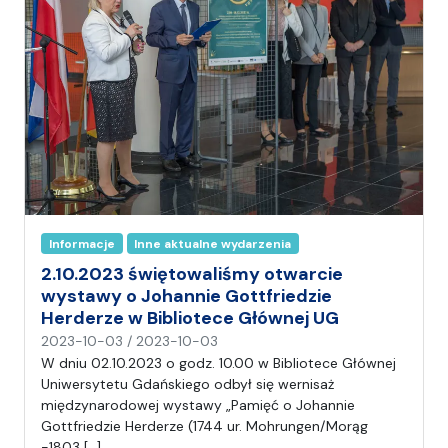
n
i
a
Informacje
Inne aktualne wydarzenia
2.10.2023 świętowaliśmy otwarcie
wystawy o Johannie Gottfriedzie
Herderze w Bibliotece Głównej UG
n
2023-10-03
/
2023-10-03
a
W dniu 02.10.2023 o godz. 10.00 w Bibliotece Głównej
p
Uniwersytetu Gdańskiego odbył się wernisaż
i
międzynarodowej wystawy „Pamięć o Johannie
s
Gottfriedzie Herderze (1744 ur. Mohrungen/Morąg
a
-1803 […]