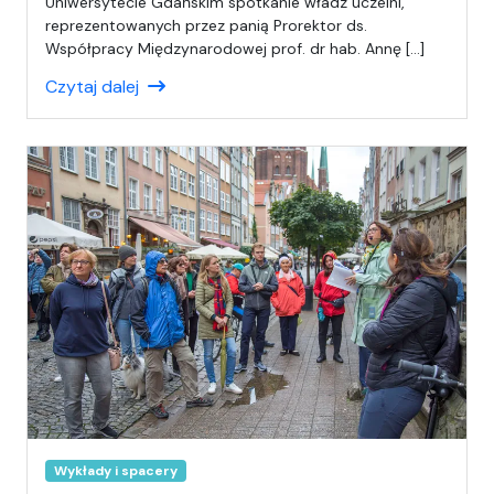
Uniwersytecie Gdańskim spotkanie władz uczelni,
i
reprezentowanych przez panią Prorektor ds.
s
Współpracy Międzynarodowej prof. dr hab. Annę […]
a
Czytaj dalej
ł
(
a
)
A
n
i
a
Wykłady i spacery