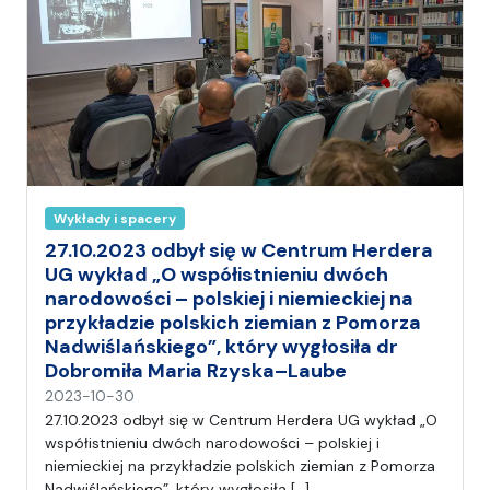
Wykłady i spacery
27.10.2023 odbył się w Centrum Herdera
UG wykład „O współistnieniu dwóch
narodowości – polskiej i niemieckiej na
przykładzie polskich ziemian z Pomorza
Nadwiślańskiego”, który wygłosiła dr
Dobromiła Maria Rzyska–Laube
n
2023-10-30
a
27.10.2023 odbył się w Centrum Herdera UG wykład „O
p
współistnieniu dwóch narodowości – polskiej i
i
niemieckiej na przykładzie polskich ziemian z Pomorza
s
Nadwiślańskiego”, który wygłosiła […]