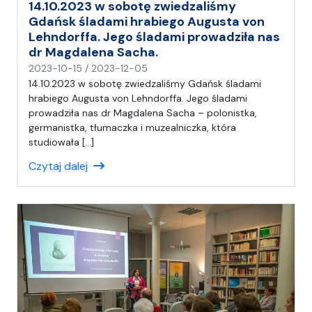
14.10.2023 w sobotę zwiedzaliśmy
Gdańsk śladami hrabiego Augusta von
Lehndorffa. Jego śladami prowadziła nas
dr Magdalena Sacha.
n
2023-10-15
/
2023-12-05
a
14.10.2023 w sobotę zwiedzaliśmy Gdańsk śladami
p
hrabiego Augusta von Lehndorffa. Jego śladami
i
prowadziła nas dr Magdalena Sacha – polonistka,
s
germanistka, tłumaczka i muzealniczka, która
a
studiowała […]
ł
Czytaj dalej
(
a
)
A
n
i
a