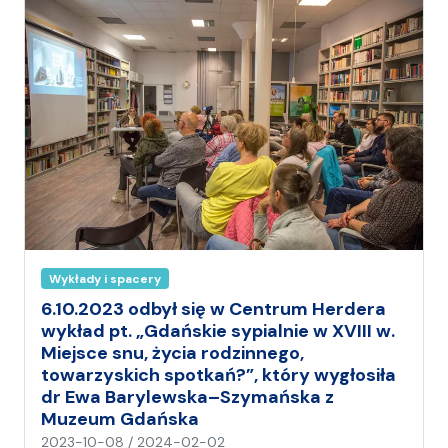
A
n
i
a
Wykłady i spacery
6.10.2023 odbył się w Centrum Herdera
wykład pt. „Gdańskie sypialnie w XVIII w.
Miejsce snu, życia rodzinnego,
towarzyskich spotkań?”, który wygłosiła
dr Ewa Barylewska–Szymańska z
Muzeum Gdańska
n
2023-10-08
/
2024-02-02