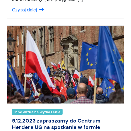
a
Czytaj dalej
ł
(
a
)
A
n
i
a
Inne aktualne wydarzenia
9.12.2023 zapraszamy do Centrum
Herdera UG na spotkanie w formie