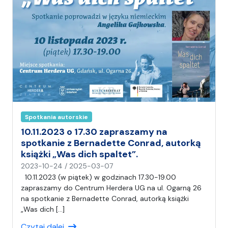
a
Spotkania autorskie
10.11.2023 o 17.30 zapraszamy na
spotkanie z Bernadette Conrad, autorką
książki „Was dich spaltet”.
n
2023-10-24
/
2025-03-07
a
10.11.2023 (w piątek) w godzinach 17.30-19.00
p
zapraszamy do Centrum Herdera UG na ul. Ogarną 26
i
na spotkanie z Bernadette Conrad, autorką książki
s
„Was dich […]
a
Czytaj dalej