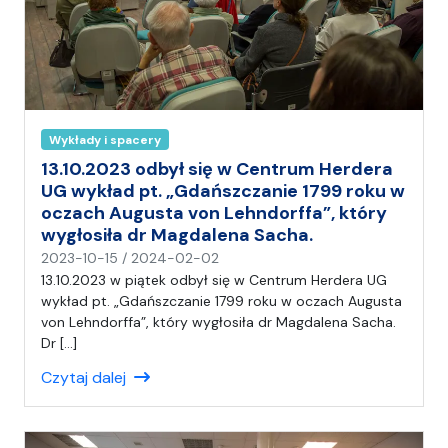
Wykłady i spacery
13.10.2023 odbył się w Centrum Herdera
UG wykład pt. „Gdańszczanie 1799 roku w
oczach Augusta von Lehndorffa”, który
wygłosiła dr Magdalena Sacha.
n
2023-10-15
/
2024-02-02
a
13.10.2023 w piątek odbył się w Centrum Herdera UG
p
wykład pt. „Gdańszczanie 1799 roku w oczach Augusta
i
von Lehndorffa”, który wygłosiła dr Magdalena Sacha.
s
Dr […]
a
Czytaj dalej
ł
(
a
)