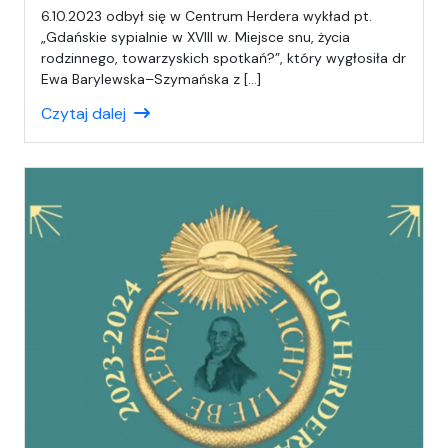
a
6.10.2023 odbył się w Centrum Herdera wykład pt.
p
„Gdańskie sypialnie w XVIII w. Miejsce snu, życia
i
rodzinnego, towarzyskich spotkań?”, który wygłosiła dr
s
Ewa Barylewska–Szymańska z […]
a
Czytaj dalej
ł
(
a
)
A
n
i
a