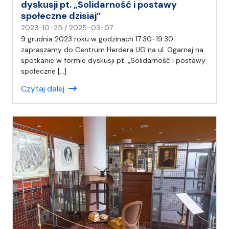
dyskusji pt. „Solidarność i postawy
społeczne dzisiaj”
n
2023-10-25
/
2025-03-07
a
9 grudnia 2023 roku w godzinach 17:30-19:30
p
zapraszamy do Centrum Herdera UG na ul. Ogarnej na
i
spotkanie w formie dyskusji pt. „Solidarność i postawy
s
społeczne […]
a
Czytaj dalej
ł
(
a
)
A
n
i
a