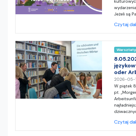
kulturowyc
wydarzenia
Jeżeli są 
Czytaj da
Warsztaty
8.05.20
językow
oder Ar
2026-05-
W piątek 8
pt. „Morge
Arbeitsunf
najładniejs
dziwacznyc
Czytaj da