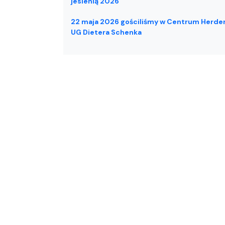
jesienią 2026
22 maja 2026 gościliśmy w Centrum Herde
UG Dietera Schenka