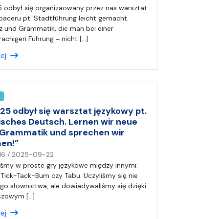
a
 odbył się organizaowany przez nas warsztat
p
paceru pt. Stadtführung leicht gemacht.
i
 und Grammatik, die man bei einer
s
achigen Führung ‒ nicht […]
a
lej
ł
(
a
)
A
n
25 odbył się warsztat językowy pt.
i
risches Deutsch. Lernen wir neue
a
 Grammatik und sprechen wir
en!”
n
16
/
2025-09-22
a
liśmy w proste gry językowe między innymi:
p
 Tick-Tack-Bum czy Tabu. Uczyliśmy się nie
i
go słownictwa, ale dowiadywaliśmy się dzięki
s
szowym […]
a
lej
ł