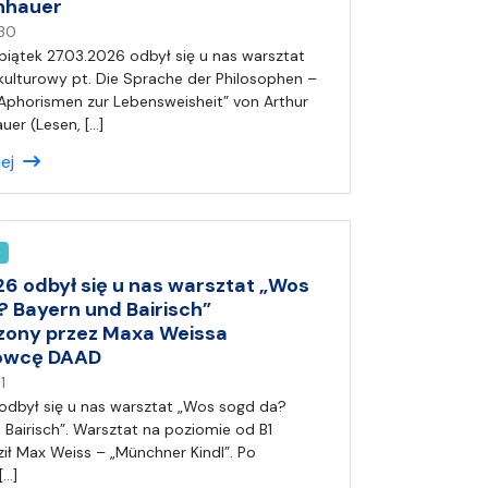
nhauer
n
30
a
piątek 27.03.2026 odbył się u nas warsztat
p
ulturowy pt. Die Sprache der Philosophen –
i
„Aphorismen zur Lebensweisheit” von Arthur
s
er (Lesen, […]
a
lej
ł
(
a
)
A
n
26 odbył się u nas warsztat „Wos
i
? Bayern und Bairisch”
a
ony przez Maxa Weissa
owcę DAAD
n
1
a
odbył się u nas warsztat „Wos sogd da?
p
 Bairisch”. Warsztat na poziomie od B1
i
ł Max Weiss – „Münchner Kindl”. Po
s
[…]