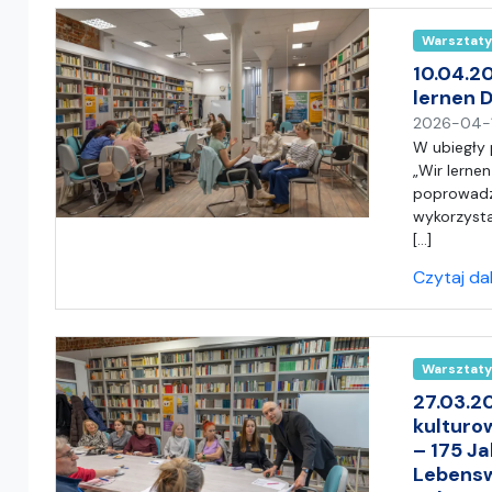
Warsztaty
10.04.20
lernen 
2026-04-
W ubiegły 
„Wir lerne
poprowadzi
wykorzysta
[…]
Czytaj da
Warsztaty
27.03.2
kulturo
– 175 J
Lebensw