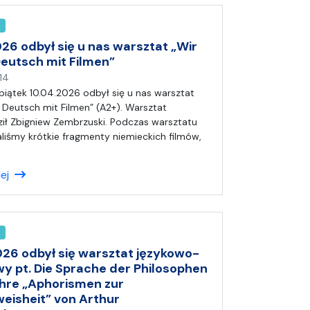
)
A
n
i
26 odbył się u nas warsztat „Wir
a
Deutsch mit Filmen”
n
14
a
piątek 10.04.2026 odbył się u nas warsztat
p
n Deutsch mit Filmen” (A2+). Warsztat
i
ł Zbigniew Zembrzuski. Podczas warsztatu
s
liśmy krótkie fragmenty niemieckich filmów,
a
ł
lej
(
a
)
A
n
i
026 odbył się warsztat językowo-
a
wy pt. Die Sprache der Philosophen
ahre „Aphorismen zur
eisheit” von Arthur