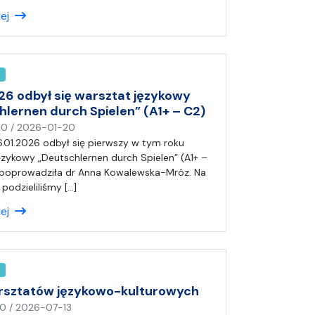
a
lej
ł
(
a
)
A
n
026 odbył się warsztat językowy
i
hlernen durch Spielen” (A1+ – C2)
a
n
20
/
2026-01-20
a
6.01.2026 odbył się pierwszy w tym roku
p
ęzykowy „Deutschlernen durch Spielen” (A1+ –
i
 poprowadziła dr Anna Kowalewska-Mróz. Na
s
podzieliliśmy […]
a
lej
ł
(
a
)
A
n
rsztatów językowo-kulturowych
i
n
20
/
2026-07-13