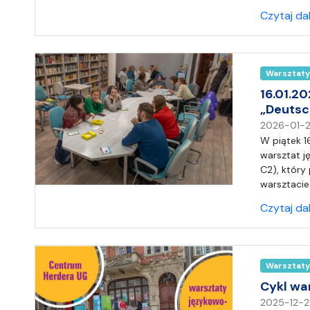
Czytaj da
Warsztaty
16.01.2
„Deutsc
2026-01-
W piątek 1
warsztat j
C2), który
warsztacie 
Czytaj da
Warsztaty
Cykl wa
2025-12-