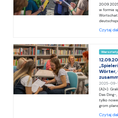
20.09.2025
w formie s
Wortschatz
deutschspr
Czytaj da
Warsztaty
12.09.20
„Spiele
Wörter,
zusamm
2025-09-
(A2+). Gra
Das Ding-,
tylko nowe
grom plan
Czytaj da