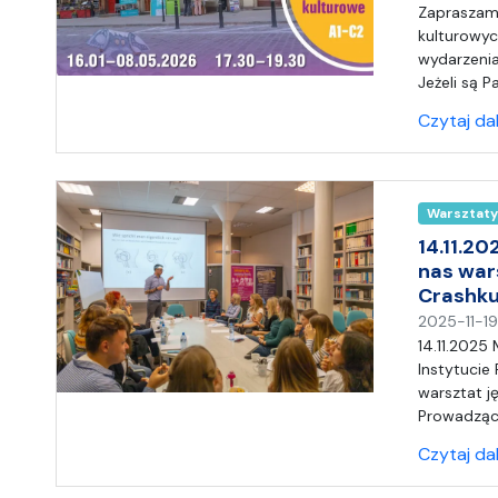
Zapraszamy
kulturowyc
wydarzenia
Jeżeli są 
Czytaj da
Warsztaty
14.11.20
nas war
Crashku
2025-11-1
14.11.2025
Instytucie
warsztat j
Prowadząc
Czytaj da