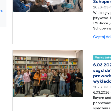
Schope
2026-03-
ra
W ubiegły 
językowo-k
175 Jahre 
Schopenhau
Czytaj da
Warsztaty
6.03.20
sogd da
prowadz
wykład
2026-03-1
6.03.2026 
Bayern und
poprowadzi
spędzeniu 