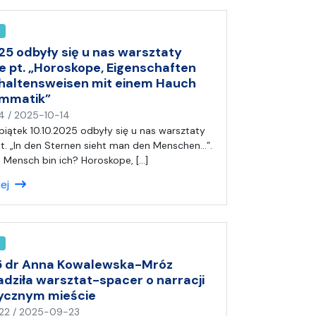
a
)
A
n
25 odbyły się u nas warsztaty
i
e pt. „Horoskope, Eigenschaften
a
haltensweisen mit einem Hauch
ammatik”
n
4
/
2025-10-14
a
piątek 10.10.2025 odbyły się u nas warsztaty
p
t. „In den Sternen sieht man den Menschen…”.
i
n Mensch bin ich? Horoskope, […]
s
lej
a
ł
(
a
)
A
5 dr Anna Kowalewska-Mróz
n
dziła warsztat-spacer o narracji
i
rycznym mieście
a
n
22
/
2025-09-23