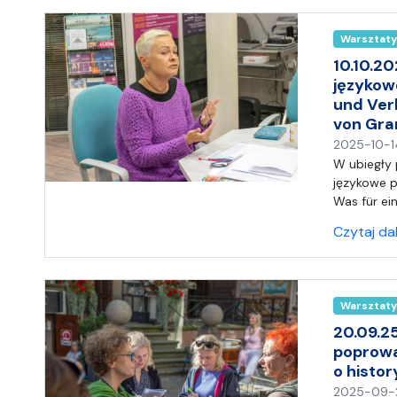
Warsztaty
10.10.20
językow
und Ver
von Gr
2025-10-1
W ubiegły 
językowe p
Was für ei
Czytaj da
Warsztaty
20.09.2
poprowa
o histo
2025-09-