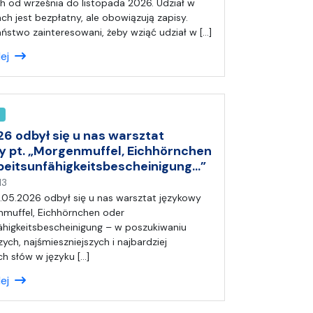
p
h od września do listopada 2026. Udział w
i
ch jest bezpłatny, ale obowiązują zapisy.
s
Państwo zainteresowani, żeby wziąć udział w […]
a
lej
ł
(
a
)
A
n
26 odbył się u nas warsztat
i
y pt. „Morgenmuffel, Eichhörnchen
a
beitsunfähigkeitsbescheinigung…”
n
13
a
.05.2026 odbył się u nas warsztat językowy
p
nmuffel, Eichhörnchen oder
i
ähigkeitsbescheinigung – w poszukiwaniu
s
zych, najśmieszniejszych i najbardziej
a
h słów w języku […]
ł
lej
(
a