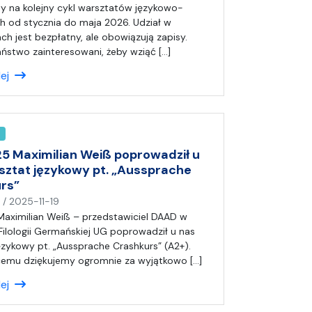
a
a
 na kolejny cykl warsztatów językowo-
p
h od stycznia do maja 2026. Udział w
i
ch jest bezpłatny, ale obowiązują zapisy.
s
Państwo zainteresowani, żeby wziąć […]
a
lej
ł
(
a
)
A
n
25 Maximilian Weiß poprowadził u
i
sztat językowy pt. „Aussprache
a
rs”
n
9
/
2025-11-19
a
 Maximilian Weiß – przedstawiciel DAAD w
p
 Filologii Germańskiej UG poprowadził u nas
i
ęzykowy pt. „Aussprache Crashkurs” (A2+).
s
emu dziękujemy ogromnie za wyjątkowo […]
a
lej
ł
(