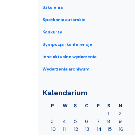
Szkolenia
Spotkania autorskie
Konkursy
Sympozja i konferencje
Inne aktualne wydarzenia
Wydarzenia archiwum
Kalendarium
P
W
Ś
C
P
S
N
1
2
3
4
5
6
7
8
9
10
11
12
13
14
15
16