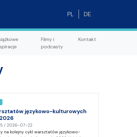
PL
DE
siążkowe
Filmy i
Kontakt
spiracje
podcasty
y
rsztatów językowo-kulturowych
ą 2026
n
15
/
2026-07-22
a
 na kolejny cykl warsztatów językowo-