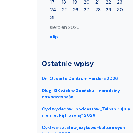
17
18
19
20
21
22
23
24
25
26
27
28
29
30
31
sierpień 2026
« lip
Ostatnie wpisy
Dni Otwarte Centrum Herdera 2026
Długi XIX wiek w Gdańsku – narodziny
nowoczesności
Cykl wykładów i podcastów „Zainspiruj się…
niemiecką filozofią” 2026
Cykl warsztatów językowo-kulturowych