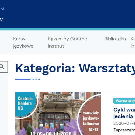
Kursy
Egzaminy Goethe-
Biblioteka
K
językowe
Institut
in
Kategoria:
Warsztat
Search
Warsztaty
Cykl wa
jesieni
2026-07-
Zapraszamy