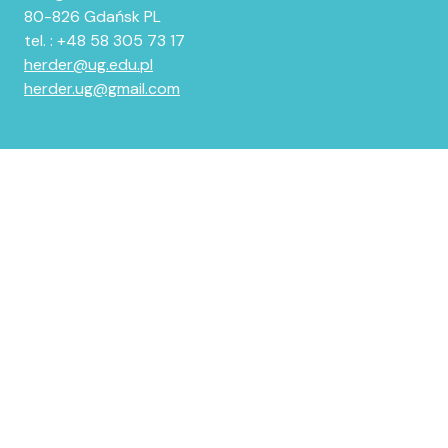
80-826 Gdańsk PL
tel. : +48 58 305 73 17
herder@ug.edu.pl
herder.ug@gmail.com