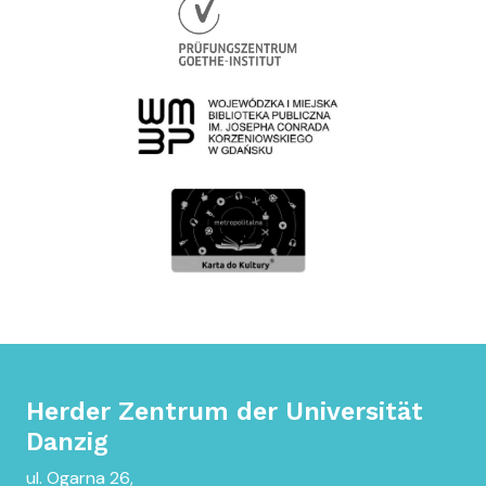
Herder Zentrum der Universität
Danzig
ul. Ogarna 26,