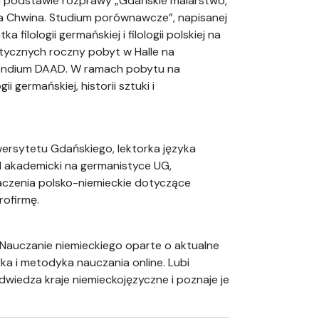
a podstawie rozprawy „Gdańskie malarstwo,
na Chwina. Studium porównawcze”, napisanej
filologii germańskiej i filologii polskiej na
tycznych roczny pobyt w Halle na
pendium DAAD. W ramach pobytu na
i germańskiej, historii sztuki i
wersytetu Gdańskiego, lektorka języka
l akademicki na germanistyce UG,
maczenia polsko-niemieckie dotyczące
rofirmę.
. Nauczanie niemieckiego oparte o aktualne
yka i metodyka nauczania online. Lubi
dwiedza kraje niemieckojęzyczne i poznaje je