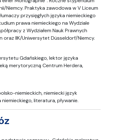
u einer Monographie“. Roczne stypendium
lonii/Niemcy. Praktyka zawodowa w V Liceum
tłumaczy przysięgłych języka niemieckiego
udium prawa niemieckiego na Wydziale
współpracy z Wydziałem Nauk Prawnych
 oraz IIK/Uniwersytet Düsseldorf/Niemcy.
ersytetu Gdańskiego, lektor języka
eką merytoryczną Centrum Herdera,
lsko-niemieckich, niemiecki język
iemieckiego, literatura, pływanie.
óz