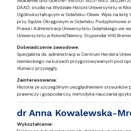
Akademie und Goethe- Institut 1925-1945. Skizzen z
DAAD: studia na Wydziale Historii Uniwersytetu w Ki
Ogólnokształcącym w Gdańsku-Oliwie. Wpis na listę 
przy Sądzie Okręgowym w Gdańsku. Podyplomowe st
Prawa i Administracji Uniwersytetu Gdańskiego we 
Uniwersytetu w Kolonii/Niemcy. Stypendia VHS Bremen
Doświadczenie zawodowe:
Specjalista ds. administracji w Centrum Herdera Uniw
niemieckiego na kursach przygotowywanych pod opi
tłumacz przysięgły.
Zainteresowania:
Historia ze szczególnym uwzględnieniem stosunków po
prawniczy i gospodarczy, metodyka nauczania języka n
dr Anna Kowalewska-Mr
Wykształcenie: