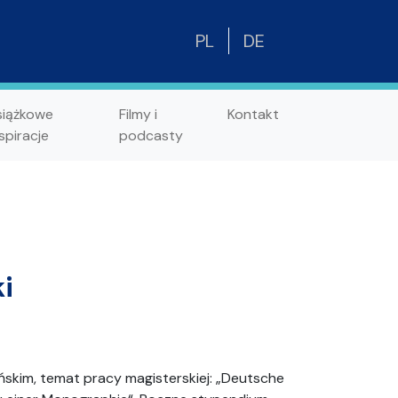
PL
DE
siążkowe
Filmy i
Kontakt
spiracje
podcasty
i
ńskim, temat pracy magisterskiej: „Deutsche