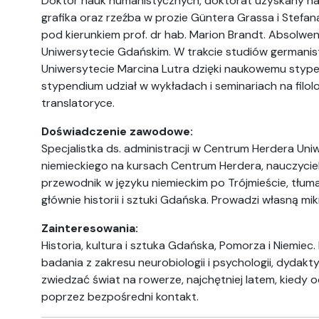
Doktor nauk humanistycznych, doktorat uzyskany n
grafika oraz rzeźba w prozie Güntera Grassa i Stefa
pod kierunkiem prof. dr hab. Marion Brandt. Absolwentka 
Uniwersytecie Gdańskim. W trakcie studiów germanis
Uniwersytecie Marcina Lutra dzięki naukowemu sty
stypendium udział w wykładach i seminariach na filologi
translatoryce.
Doświadczenie zawodowe:
Specjalistka ds. administracji w Centrum Herdera Uni
niemieckiego na kursach Centrum Herdera, nauczycie
przewodnik w języku niemieckim po Trójmieście, tłu
głównie historii i sztuki Gdańska. Prowadzi własną mik
Zainteresowania:
Historia, kultura i sztuka Gdańska, Pomorza i Niemiec
badania z zakresu neurobiologii i psychologii, dydakt
zwiedzać świat na rowerze, najchętniej latem, kiedy o
poprzez bezpośredni kontakt.