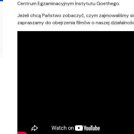
Centrum Egzaminacyjnym Instytutu Goethego.
Jeżeli chcą Państwo zobaczyć, czym zajmowaliśmy się
zapraszamy do obejrzenia filmów o naszej działalnośc