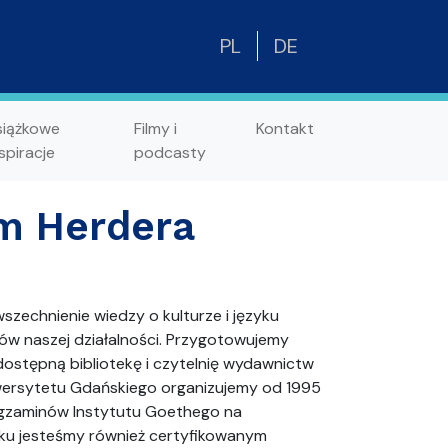
PL
DE
siążkowe
Filmy i
Kontakt
spiracje
podcasty
m Herdera
zechnienie wiedzy o kulturze i języku
ów naszej działalności. Przygotowujemy
dostępną bibliotekę i czytelnię wydawnictw
wersytetu Gdańskiego organizujemy od 1995
egzaminów Instytutu Goethego na
ku jesteśmy również certyfikowanym