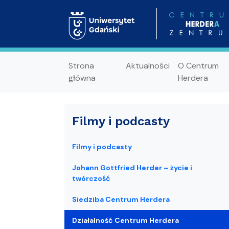
Strona
Aktualności
O Centrum
główna
Herdera
Filmy i podcasty
Filmy i podcasty
Johann Gottfried Herder – życie i
twórczość
Siedziba Centrum Herdera
Działalność Centrum Herdera