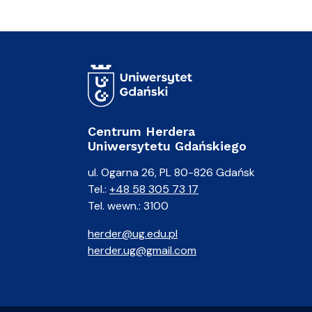
Centrum Herdera
Uniwersytetu Gdańskiego
ul. Ogarna 26, PL 80-826 Gdańsk
Tel.:
+48 58 305 73 17
Tel. wewn.: 3100
herder@ug.edu.pl
herder.ug@gmail.com