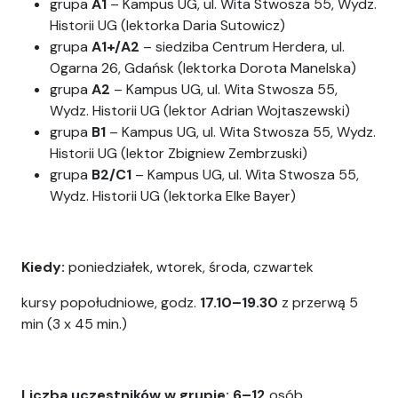
grupa
A1
– Kampus UG, ul. Wita Stwosza 55, Wydz.
Historii UG (lektorka Daria Sutowicz)
grupa
A1+/A2
– siedziba Centrum Herdera, ul.
Ogarna 26, Gdańsk (lektorka Dorota Manelska)
grupa
A2
– Kampus UG, ul. Wita Stwosza 55,
Wydz. Historii UG (lektor Adrian Wojtaszewski)
grupa
B1
– Kampus UG, ul. Wita Stwosza 55, Wydz.
Historii UG (lektor Zbigniew Zembrzuski)
grupa
B2/C1
– Kampus UG, ul. Wita Stwosza 55,
Wydz. Historii UG (lektorka Elke Bayer)
Kiedy
:
poniedziałek, wtorek, środa, czwartek
kursy popołudniowe, godz.
17.10–19.30
z przerwą 5
min (3 x 45 min.)
Liczba uczestników w grupie: 6–12
osób