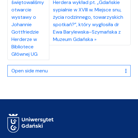
świętowaliśmy
Herdera wykład pt. „Gdańskie
otwarcie
sypialnie w XVIII w. Miejsce snu,
wystawy o
życia rodzinnego, towarzyskich
Johannie
spotkań?”, który wygłosiła dr
Gottfriedzie
Ewa Barylewska–Szymańska z
Herderze w
Muzeum Gdańska
Bibliotece
Głównej UG
Open side menu