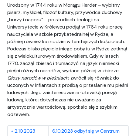
Urodzony w 1744 roku w Morągu Herder ‒ wybitny
pisarz, myśliciel, filozof kultury, przywódca duchowy
„burzy i naporu” ‒ po studiach teologii na
Uniwersytecie w Królewcu podjął w 1764 roku pracę
nauczyciela w szkole przykatedralnej w Rydze, a
później również kaznodziei w tamtejszych kościołach.
Podczas blisko pięcioletniego pobytu w Rydze zetknął
się z wielokulturowym środowiskiem. Gdy w latach
1770. zaczął zbierać i tłumaczyć na język niemiecki
pieśni różnych narodów, wydane później w zbiorze
Głosy narodów w pieśniach
, zwrócił się również do
uczonych w Inflantach z prośbą o przesłanie mu pieśni
ludowych. Jego zainteresowanie łotewską poezją
ludową, której dotychczas nie uważano za
artystycznie wartościową, spotkało się z szybkim
odzewem.
2.10.2023
6.10.2023 odbył się w Centrum