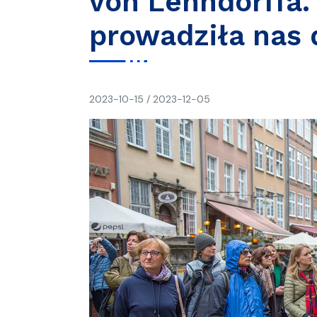
von Lehndorffa.
prowadziła nas 
napisał(a)
2023-10-15
/
2023-12-05
Ania