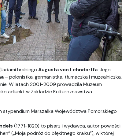
śladami hrabiego
Augusta von Lehndorffa
. Jego
ha
– polonistka, germanistka, tłumaczka i muzealniczka,
Jenie. W latach 2001-2009 prowadziła Muzeum
jako adiunkt w Zakładzie Kulturoznawstwa
ach stypendium Marszałka Województwa Pomorskiego
ndels
(1771-1820) to pisarz i wydawca, autor powieści
chen” („Moja podróż do błękitnego kraiku”), w której