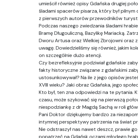
umieścił również opisy Gdańska drugiej poł
śladami spacerów pisarza, który był pilnym 
z pierwszych autorów przewodników turyst
Podczas naszego zwiedzania śladami hrabie
Bramę Długouliczną, Bazylikę Mariacką. Zat
Dworu Artusa oraz Wielkiej Zbrojowni oraz z
uwagę. Dowiedzieliśmy się również, jakim ko
on szczególnie dużo atencji.
Czy bezrefleksyjnie podziwiał gdańskie zab
fakty historyczne związane z gdańskimi zaby
ustosunkowywał? Na ile z jego opisów jeste
XVIII wieku? Jaki obraz Gdańska, jego społ
Kto był, ten zna odpowiedzi na te pytania.
czasu, może szykować się na pierwszą poł
niespodziankę z dr Magdą Sachą w roli głów
Pani Doktor dziękujemy bardzo za niezapomni
intymnej perspektywy patrzenia na świat p
Nie odstraszył nas nawet deszcz, prawie go 
popatrzeć na Gdańsk oczami młodego hrabi