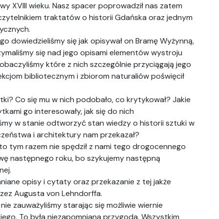
owy XVIII wieku. Nasz spacer poprowadził nas zatem
czytelnikiem traktatów o historii Gdańska oraz jednym
ycznych.
go dowiedzieliśmy się jak opisywał on Bramę Wyżynną,
rzymaliśmy się nad jego opisami elementów wystroju
obaczyliśmy które z nich szczególnie przyciągają jego
lekcjom bibliotecznym i zbiorom naturaliów poświęcił
ytki? Co się mu w nich podobało, co krytykował? Jakie
tkami go interesowały, jak się do nich
śmy w stanie odtworzyć stan wiedzy o historii sztuki w
eczeństwa i architektury nam przekazał?
 Kto tym razem nie spędził z nami tego drogocennego
owę następnego roku, bo szykujemy następną
nej.
ane opisy i cytaty oraz przekazanie z tej jakże
rzez Augusta von Lehndorffa.
nie zauważyliśmy starając się możliwie wiernie
ego. To była niezapomniana przygoda. Wszystkim