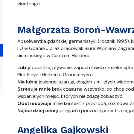
Goethego.
Małgorzata Boroń-Wawr
Absolwentka gdańskiej germanistyki (rocznik 1995), k
LO w Gdańsku oraz pracownik Biura Wymiany Zagrani
niemieckiego w Centrum Herdera.
Lubię
podróże, pływanie, zapach świeżo zmielonej ka
Pink Floyd i Herberta Grönemeyera.
Nie lubię
jesiennej szarugi, długich zim i złych wiadom
Stresuje mnie
brak czasu na wszystko, co chcę codzie
wspaniałych miejsc, których nie zdążę zobaczyć.
Odstresowuje
mnie kontakt z przyrodą, rozmowa z bl
Najbardziej cenię
przyjaźń i poczucie przestrzeni, ja
Angelika Gajkowski