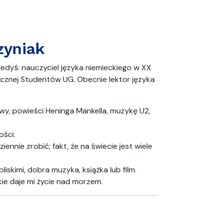
zyniak
iedyś: nauczyciel języka niemieckiego w XX
cznej Studentów UG. Obecnie lektor języka
wy, powieści Heninga Mankella, muzykę U2,
ości.
nnie zrobić; fakt, że na świecie jest wiele
iskimi, dobra muzyka, książka lub film.
kie daje mi życie nad morzem.