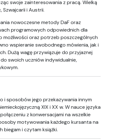
ącząc swoje zainteresowania z pracą. Wielką
Szwajcarii i Austrii.
czania nowoczesne metody DaF oraz
tawach programowych odpowiednich dla
do możliwości oraz potrzeb poszczególnych
ówno wspieranie swobodnego mówienia, jak i
ch. Dużą wagę przywiązuje do przyjaznej
 do swoich uczniów indywidualnie,
zykowym.
go i sposobów jego przekazywania innym
ą niemieckojęzyczną XIX i XX w. W nauce języka
połączeniu z konwersacjami na wszelkie
sposoby motywowania każdego kursanta na
biegam i czytam książki.