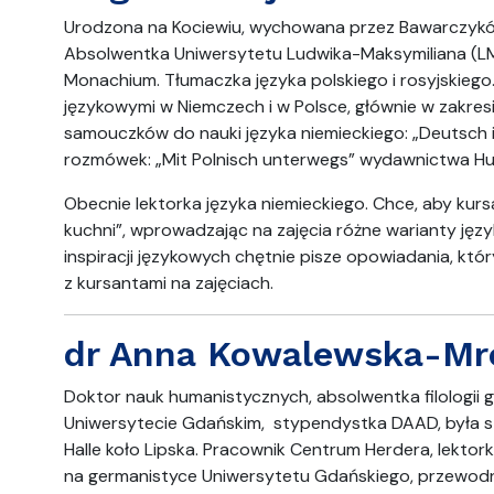
Urodzona na Kociewiu, wychowana przez Bawarczyków,
Absolwentka Uniwersytetu Ludwika-Maksymiliana (LM
Monachium. Tłumaczka języka polskiego i rosyjskieg
językowymi w Niemczech i w Polsce, głównie w zakres
samouczków do nauki języka niemieckiego: „Deutsch in
rozmówek: „Mit Polnisch unterwegs” wydawnictwa Hu
Obecnie lektorka języka niemieckiego. Chce, aby kursa
kuchni”, wprowadzając na zajęcia różne warianty jęz
inspiracji językowych chętnie pisze opowiadania, kt
z kursantami na zajęciach.
dr Anna Kowalewska-Mr
Doktor nauk humanistycznych, absolwentka filologii germ
Uniwersytecie Gdańskim, stypendystka DAAD, była s
Halle koło Lipska. Pracownik Centrum Herdera, lektor
na germanistyce Uniwersytetu Gdańskiego, przewodni