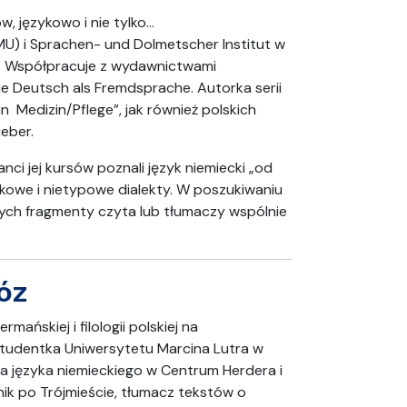
 językowo i nie tylko…
U) i Sprachen- und Dolmetscher Institut w
o. Współpracuje z wydawnictwami
ie Deutsch als Fremdsprache. Autorka serii
 Medizin/Pflege”, jak również polskich
eber.
nci jej kursów poznali język niemiecki „od
ykowe i nietypowe dialekty. W poszukiwaniu
órych fragmenty czyta lub tłumaczy wspólnie
óz
ańskiej i filologii polskiej na
tudentka Uniwersytetu Marcina Lutra w
ka języka niemieckiego w Centrum Herdera i
k po Trójmieście, tłumacz tekstów o