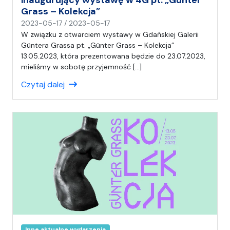
Grass – Kolekcja”
n
2023-05-17
/
2023-05-17
a
W związku z otwarciem wystawy w Gdańskiej Galerii
p
Güntera Grassa pt. „Günter Grass – Kolekcja”
i
13.05.2023, która prezentowana będzie do 23.07.2023,
s
mieliśmy w sobotę przyjemność […]
a
Czytaj dalej
ł
(
a
)
A
n
i
a
Inne aktualne wydarzenia