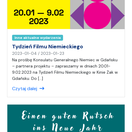
Inne aktualne wydarzenia
Tydzień Filmu Niemieckiego
n
2023-01-04
/
2023-01-23
a
Na prośbę Konsulatu Generalnego Niemiec w Gdańsku
p
– partnera projektu – zapraszamy w dniach 20.01-
i
9.02.2023 na Tydzień Filmu Niemieckiego w Kinie Żak w
s
Gdańsku. Do […]
a
Czytaj dalej
ł
(
a
)
M
a
c