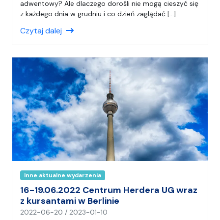
p
adwentowy? Ale dlaczego dorośli nie mogą cieszyć się
i
z każdego dnia w grudniu i co dzień zaglądać […]
s
Czytaj dalej
a
ł
(
a
)
A
n
i
a
Inne aktualne wydarzenia
16-19.06.2022 Centrum Herdera UG wraz
z kursantami w Berlinie
n
2022-06-20
/
2023-01-10