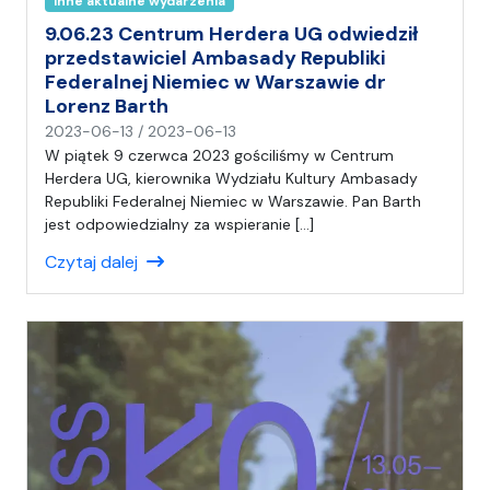
Inne aktualne wydarzenia
9.06.23 Centrum Herdera UG odwiedził
przedstawiciel Ambasady Republiki
Federalnej Niemiec w Warszawie dr
Lorenz Barth
n
2023-06-13
/
2023-06-13
a
W piątek 9 czerwca 2023 gościliśmy w Centrum
p
Herdera UG, kierownika Wydziału Kultury Ambasady
i
Republiki Federalnej Niemiec w Warszawie. Pan Barth
s
jest odpowiedzialny za wspieranie […]
a
Czytaj dalej
ł
(
a
)
A
n
i
a