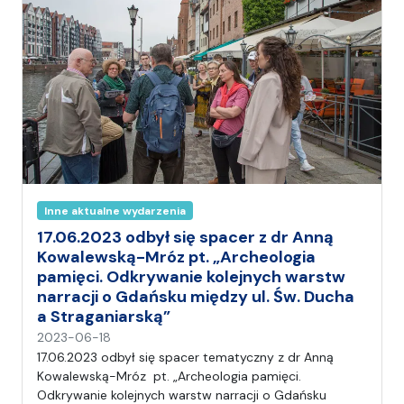
Inne aktualne wydarzenia
17.06.2023 odbył się spacer z dr Anną
Kowalewską-Mróz pt. „Archeologia
pamięci. Odkrywanie kolejnych warstw
narracji o Gdańsku między ul. Św. Ducha
a Straganiarską”
n
2023-06-18
a
17.06.2023 odbył się spacer tematyczny z dr Anną
p
Kowalewską-Mróz pt. „Archeologia pamięci.
i
Odkrywanie kolejnych warstw narracji o Gdańsku