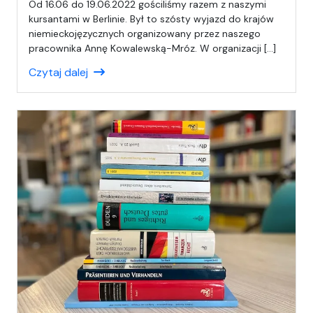
a
Od 16.06 do 19.06.2022 gościliśmy razem z naszymi
p
kursantami w Berlinie. Był to szósty wyjazd do krajów
i
niemieckojęzycznych organizowany przez naszego
s
pracownika Annę Kowalewską-Mróz. W organizacji […]
a
Czytaj dalej
ł
(
a
)
C
H