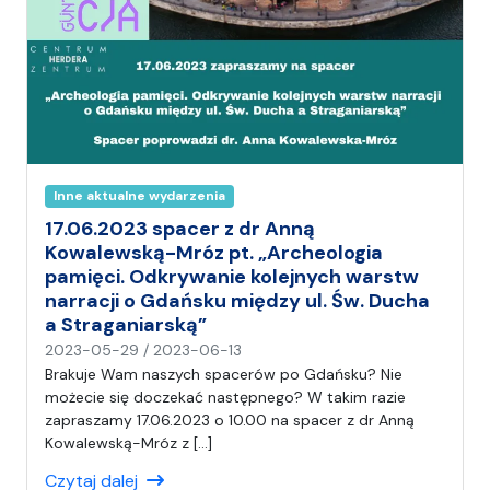
Inne aktualne wydarzenia
17.06.2023 spacer z dr Anną
Kowalewską-Mróz pt. „Archeologia
pamięci. Odkrywanie kolejnych warstw
narracji o Gdańsku między ul. Św. Ducha
a Straganiarską”
n
2023-05-29
/
2023-06-13
a
Brakuje Wam naszych spacerów po Gdańsku? Nie
p
możecie się doczekać następnego? W takim razie
i
zapraszamy 17.06.2023 o 10.00 na spacer z dr Anną
s
Kowalewską-Mróz z […]
a
Czytaj dalej
ł