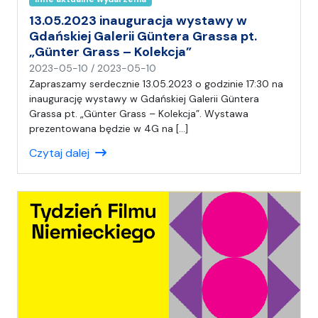
13.05.2023 inauguracja wystawy w
Gdańskiej Galerii Güntera Grassa pt.
„Günter Grass – Kolekcja”
n
2023-05-10
/
2023-05-10
a
Zapraszamy serdecznie 13.05.2023 o godzinie 17:30 na
p
inaugurację wystawy w Gdańskiej Galerii Güntera
i
Grassa pt. „Günter Grass – Kolekcja”. Wystawa
s
prezentowana będzie w 4G na […]
a
Czytaj dalej
ł
(
a
)
A
n
i
a