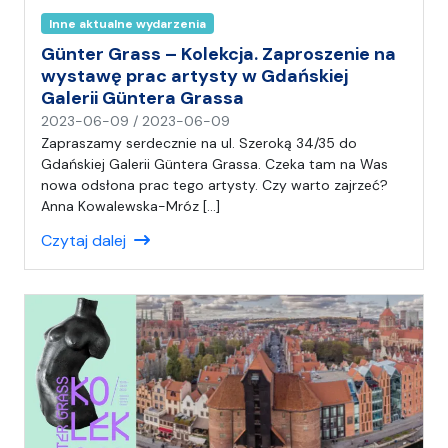
Inne aktualne wydarzenia
Günter Grass – Kolekcja. Zaproszenie na
wystawę prac artysty w Gdańskiej
Galerii Güntera Grassa
n
2023-06-09
/
2023-06-09
a
Zapraszamy serdecznie na ul. Szeroką 34/35 do
p
Gdańskiej Galerii Güntera Grassa. Czeka tam na Was
i
nowa odsłona prac tego artysty. Czy warto zajrzeć?
s
Anna Kowalewska-Mróz […]
a
Czytaj dalej
ł
(
a
)
A
n
i
a