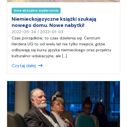
Inne aktualne wydarzenia
Niemieckojęzyczne książki szukają
nowego domu. Nowe nabytki!
n
2022-05-24
/
2023-01-03
a
Czas porządków, to czas dzielenia się. Centrum
p
Herdera UG to od wielu lat nie tylko miejsce, gdzie
i
odbywają się kursy języka niemieckiego oraz projekty
s
kulturalno-edukacyjne, ale […]
a
Czytaj dalej
ł
(
a
)
C
H