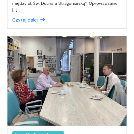
s
między ul. Św. Ducha a Straganiarską”. Oprowadzanie
a
[…]
ł
Czytaj dalej
(
a
)
A
n
i
a