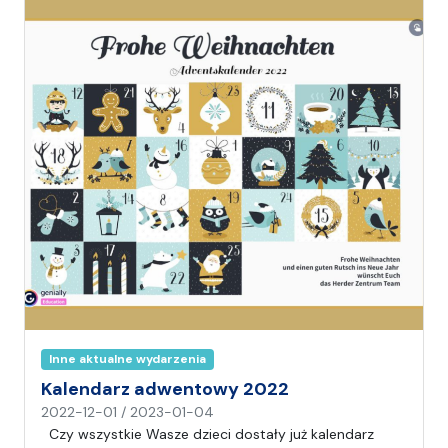
s
a
ł
(
a
)
A
n
i
a
Inne aktualne wydarzenia
Kalendarz adwentowy 2022
n
2022-12-01
/
2023-01-04
a
Czy wszystkie Wasze dzieci dostały już kalendarz