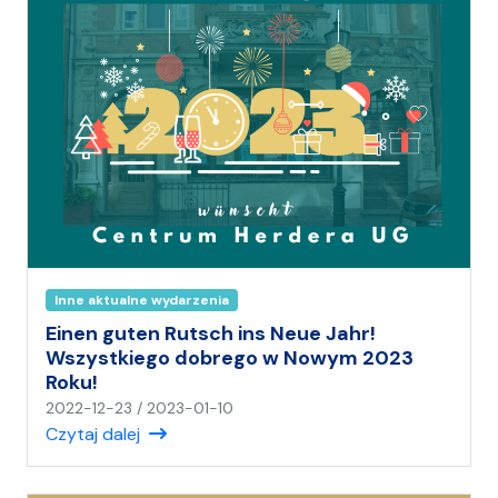
i
e
j
Inne aktualne wydarzenia
Einen guten Rutsch ins Neue Jahr!
Wszystkiego dobrego w Nowym 2023
Roku!
n
2022-12-23
/
2023-01-10
a
Czytaj dalej
p
i