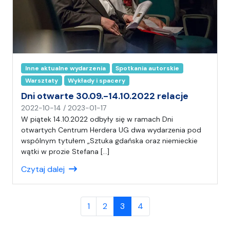
Inne aktualne wydarzenia
Spotkania autorskie
Warsztaty
Wykłady i spacery
Dni otwarte 30.09.-14.10.2022 relacje
n
2022-10-14
/
2023-01-17
a
W piątek 14.10.2022 odbyły się w ramach Dni
p
otwartych Centrum Herdera UG dwa wydarzenia pod
i
wspólnym tytułem „Sztuka gdańska oraz niemieckie
s
wątki w prozie Stefana […]
a
Czytaj dalej
ł
(
a
Page navigation
)
Page
Page
Current Page
Page
1
2
3
4
C
H