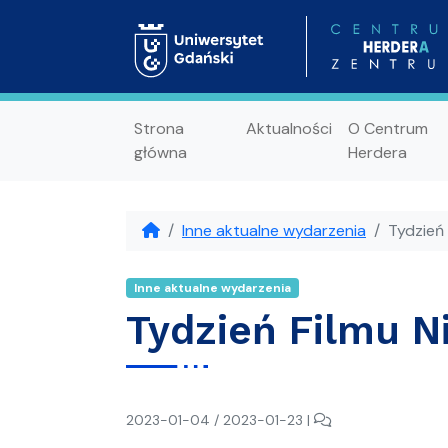
Strona
Aktualności
O Centrum
główna
Herdera
Inne aktualne wydarzenia
Tydzień 
Inne aktualne wydarzenia
Tydzień Filmu N
napisał(a)
Dodaj
2023-01-04
/
2023-01-23
|
Maciej
komentarz