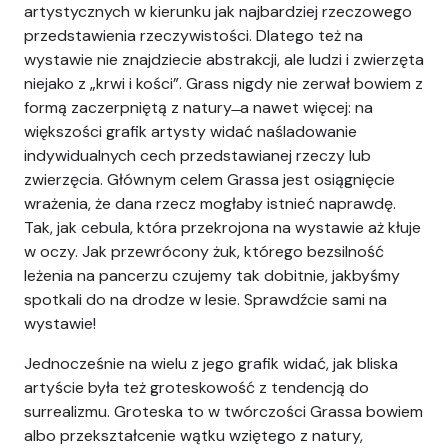
artystycznych w kierunku jak najbardziej rzeczowego
przedstawienia rzeczywistości. Dlatego też na
wystawie nie znajdziecie abstrakcji, ale ludzi i zwierzęta
niejako z „krwi i kości”. Grass nigdy nie zerwał bowiem z
formą zaczerpniętą z natury ̶ a nawet więcej: na
większości grafik artysty widać naśladowanie
indywidualnych cech przedstawianej rzeczy lub
zwierzęcia. Głównym celem Grassa jest osiągnięcie
wrażenia, że dana rzecz mogłaby istnieć naprawdę.
Tak, jak cebula, która przekrojona na wystawie aż kłuje
w oczy. Jak przewrócony żuk, którego bezsilność
leżenia na pancerzu czujemy tak dobitnie, jakbyśmy
spotkali do na drodze w lesie. Sprawdźcie sami na
wystawie!
Jednocześnie na wielu z jego grafik widać, jak bliska
artyście była też groteskowość z tendencją do
surrealizmu. Groteska to w twórczości Grassa bowiem
albo przekształcenie wątku wziętego z natury,