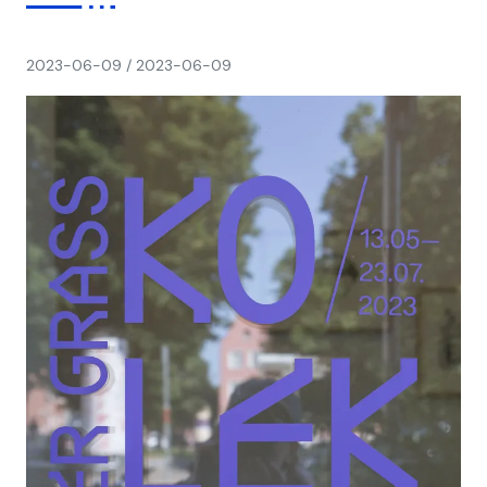
napisał(a)
2023-06-09
/
2023-06-09
Ania