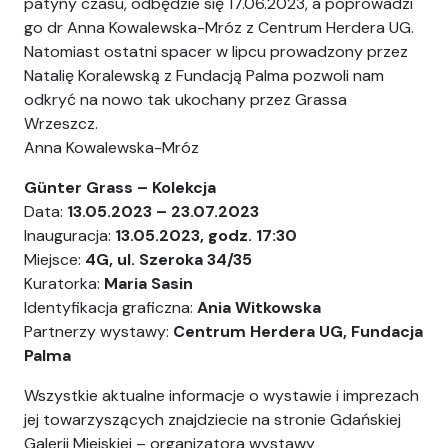
patyny czasu, odbędzie się 17.06.2023, a poprowadzi
go dr Anna Kowalewska-Mróz z Centrum Herdera UG.
Natomiast ostatni spacer w lipcu prowadzony przez
Natalię Koralewską z Fundacją Palma pozwoli nam
odkryć na nowo tak ukochany przez Grassa
Wrzeszcz.
Anna Kowalewska-Mróz
Günter Grass – Kolekcja
Data:
13.05.2023 – 23.07.2023
Inauguracja:
13.05.2023, godz. 17:30
Miejsce:
4G, ul. Szeroka 34/35
Kuratorka:
Maria Sasin
Identyfikacja graficzna:
Ania Witkowska
Partnerzy wystawy:
Centrum Herdera UG, Fundacja
Palma
Wszystkie aktualne informacje o wystawie i imprezach
jej towarzyszących znajdziecie na stronie Gdańskiej
Galerii Miejskiej – organizatora wystawy