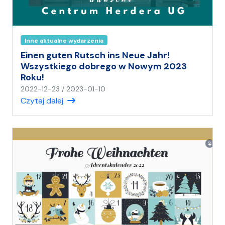
Inne aktualne wydarzenia
Einen guten Rutsch ins Neue Jahr!
Wszystkiego dobrego w Nowym 2023
Roku!
n
2022-12-23
/
2023-01-10
a
Czytaj dalej
p
i
s
a
ł
(
a
)
A
n
i