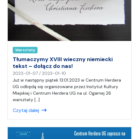
Warsztaty
Tłumaczymy XVIII wieczny niemiecki
tekst – dołącz do nas!
n
2023-01-07
/
2023-01-10
a
Już w następny piątek 13.01.2023 w Centrum Herdera
p
UG odbędą się organizowane przez Instytut Kultury
i
Miejskiej i Centrum Herdera UG na ul. Ogarnej 26
s
warsztaty […]
a
Czytaj dalej
ł
(
a
)
A