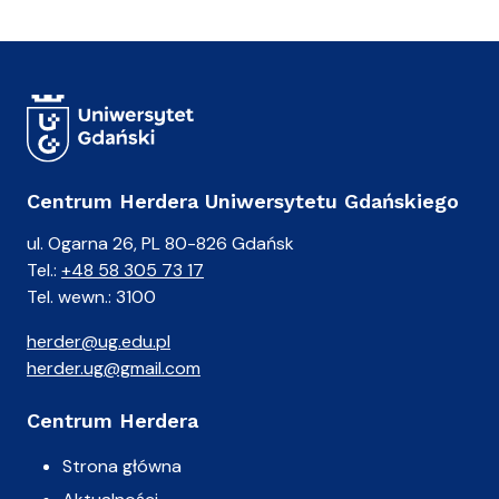
n
i
a
Centrum Herdera Uniwersytetu Gdańskiego
ul. Ogarna 26, PL 80-826 Gdańsk
Tel.:
+48 58 305 73 17
Tel. wewn.: 3100
herder@ug.edu.pl
herder.ug@gmail.com
Centrum Herdera
Strona główna