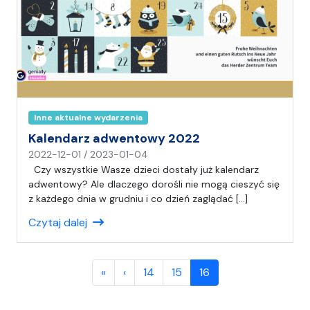
a
Inne aktualne wydarzenia
Kalendarz adwentowy 2022
n
2022-12-01
/
2023-01-04
a
Czy wszystkie Wasze dzieci dostały już kalendarz
p
adwentowy? Ale dlaczego dorośli nie mogą cieszyć się
i
z każdego dnia w grudniu i co dzień zaglądać […]
s
Czytaj dalej
a
ł
(
Page navigation
a
Page
Page
Current Page
«
‹
14
15
16
)
A