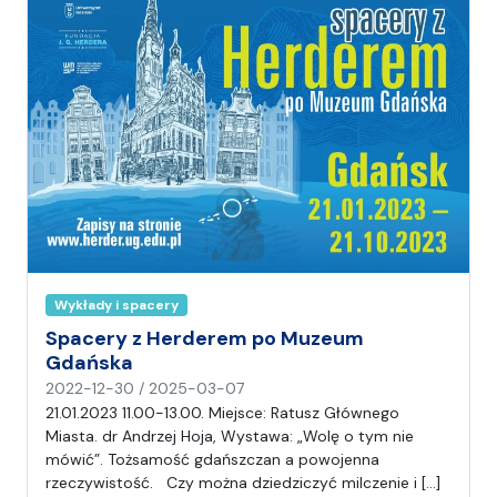
n
i
a
Wykłady i spacery
Spacery z Herderem po Muzeum
Gdańska
n
2022-12-30
/
2025-03-07
a
21.01.2023 11.00-13.00. Miejsce: Ratusz Głównego
p
Miasta. dr Andrzej Hoja, Wystawa: „Wolę o tym nie
i
mówić”. Tożsamość gdańszczan a powojenna
s
rzeczywistość. Czy można dziedziczyć milczenie i […]