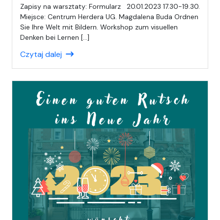
a
Zapisy na warsztaty: Formularz 20.01.2023 17.30-19.30.
p
Miejsce: Centrum Herdera UG. Magdalena Buda Ordnen
i
Sie Ihre Welt mit Bildern. Workshop zum visuellen
s
Denken bei Lernen […]
a
Czytaj dalej
ł
(
a
)
A
n
i
a