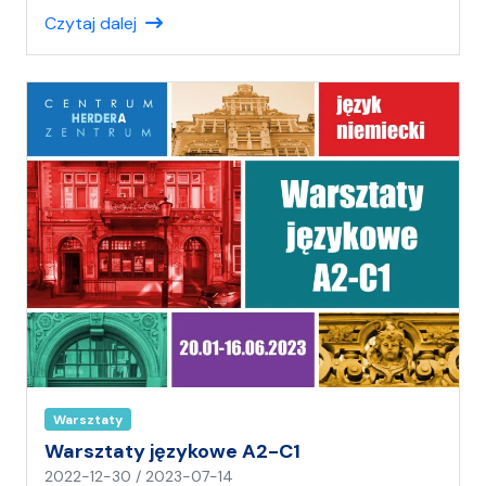
a
Czytaj dalej
ł
(
a
)
A
n
i
a
Warsztaty
Warsztaty językowe A2-C1
n
2022-12-30
/
2023-07-14