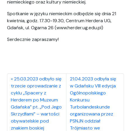
niemieckiego oraz kultury niemieckiej.
Spotkanie w języku niemieckim odbędzie się dnia 21
kwietnia, godz. 17.30-19.30, Centrum Herdera UG,
Gdańsk, ul. Ogarna 26 (www.herder.ug.edu.pl)
Serdecznie zapraszamy!
25.03.2023 odbyło się
21.04.2023 odbyła się
trzecie oprowadzanie z
w Gdańsku VIII edycja
cyklu „Spacery z
Ogólnopolskiego
Herderem po Muzeum
Konkursu
Gdańska” pt. „Pod Jego
Turbolandeskunde
Skrzydłami” – wartości
organizowana przez
obywatelskie pod
PSNJN oddział
znakiem boskiej
Trójmiasto we