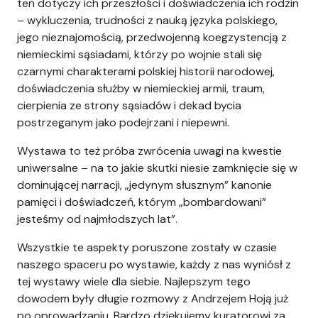
ten dotyczy ich przeszłości i doświadczenia ich rodzin
– wykluczenia, trudności z nauką języka polskiego,
jego nieznajomością, przedwojenną koegzystencją z
niemieckimi sąsiadami, którzy po wojnie stali się
czarnymi charakterami polskiej historii narodowej,
doświadczenia służby w niemieckiej armii, traum,
cierpienia ze strony sąsiadów i dekad bycia
postrzeganym jako podejrzani i niepewni.
Wystawa to też próba zwrócenia uwagi na kwestie
uniwersalne – na to jakie skutki niesie zamknięcie się w
dominującej narracji, „jedynym słusznym” kanonie
pamięci i doświadczeń, którym „bombardowani”
jesteśmy od najmłodszych lat”.
Wszystkie te aspekty poruszone zostały w czasie
naszego spaceru po wystawie, każdy z nas wyniósł z
tej wystawy wiele dla siebie. Najlepszym tego
dowodem były długie rozmowy z Andrzejem Hoją już
po oprowadzaniu. Bardzo dziękujemy kuratorowi za