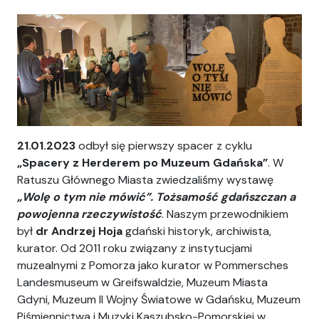
Ania
21.01.2023
odbył się pierwszy spacer z cyklu
„Spacery z Herderem po Muzeum Gdańska”
. W
Ratuszu Głównego Miasta zwiedzaliśmy wystawę
„Wolę o tym nie mówić”. Tożsamość gdańszczan a
powojenna rzeczywistość
. Naszym przewodnikiem
był
dr Andrzej Hoja
gdański historyk, archiwista,
kurator. Od 2011 roku związany z instytucjami
muzealnymi z Pomorza jako kurator w Pommersches
Landesmuseum w Greifswaldzie, Muzeum Miasta
Gdyni, Muzeum II Wojny Światowe w Gdańsku, Muzeum
Piśmiennictwa i Muzyki Kaszubsko-Pomorskiej w