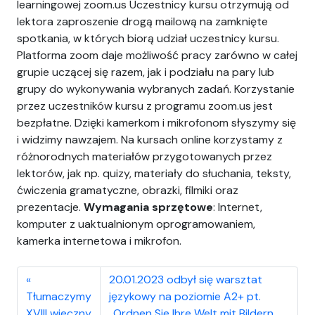
learningowej zoom.us Uczestnicy kursu otrzymują od
lektora zaproszenie drogą mailową na zamknięte
spotkania, w których biorą udział uczestnicy kursu.
Platforma zoom daje możliwość pracy zarówno w całej
grupie uczącej się razem, jak i podziału na pary lub
grupy do wykonywania wybranych zadań. Korzystanie
przez uczestników kursu z programu zoom.us jest
bezpłatne. Dzięki kamerkom i mikrofonom słyszymy się
i widzimy nawzajem. Na kursach online korzystamy z
różnorodnych materiałów przygotowanych przez
lektorów, jak np. quizy, materiały do słuchania, teksty,
ćwiczenia gramatyczne, obrazki, filmiki oraz
prezentacje.
Wymagania sprzętowe
: Internet,
komputer z uaktualnionym oprogramowaniem,
kamerka internetowa i mikrofon.
20.01.2023 odbył się warsztat
Tłumaczymy
językowy na poziomie A2+ pt.
XVIII wieczny
„Ordnen Sie Ihre Welt mit Bildern.