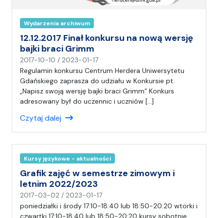
Wydarzenia archiwum
12.12.2017 Finał konkursu na nową wersję
bajki braci Grimm
n
2017-10-10
/
2023-01-17
a
Regulamin konkursu Centrum Herdera Uniwersytetu
p
Gdańskiego zaprasza do udziału w Konkursie pt.
i
„Napisz swoją wersję bajki braci Grimm” Konkurs
s
adresowany był do uczennic i uczniów […]
a
Czytaj dalej
ł
(
a
)
Kursy językowe - aktualności
C
H
Grafik zajęć w semestrze zimowym i
letnim 2022/2023
n
2017-03-02
/
2023-01-17
a
poniedziałki i środy 17:10-18:40 lub 18:50-20:20 wtorki i
p
czwartki 17:10-18:40 lub 18:50-20:20 kursy sobotnie