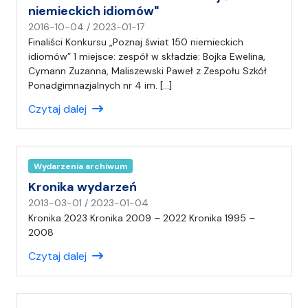
niemieckich idiomów"
n
2016-10-04
/
2023-01-17
a
Finaliści Konkursu „Poznaj świat 150 niemieckich
p
idiomów” 1 miejsce: zespół w składzie: Bojka Ewelina,
i
Cymann Zuzanna, Maliszewski Paweł z Zespołu Szkół
s
Ponadgimnazjalnych nr 4 im. […]
a
Czytaj dalej
ł
(
a
)
Wydarzenia archiwum
C
H
Kronika wydarzeń
n
2013-03-01
/
2023-01-04
a
Kronika 2023 Kronika 2009 – 2022 Kronika 1995 –
p
2008
i
Czytaj dalej
s
a
ł
(