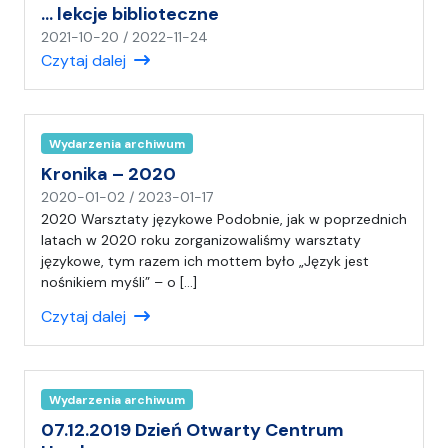
… lekcje biblioteczne
a
)
n
2021-10-20
/
2022-11-24
C
a
Czytaj dalej
H
p
i
s
a
Wydarzenia archiwum
ł
Kronika – 2020
(
n
2020-01-02
/
2023-01-17
a
a
2020 Warsztaty językowe Podobnie, jak w poprzednich
)
p
latach w 2020 roku zorganizowaliśmy warsztaty
C
i
językowe, tym razem ich mottem było „Język jest
H
s
nośnikiem myśli” – o […]
a
Czytaj dalej
ł
(
a
)
Wydarzenia archiwum
C
H
07.12.2019 Dzień Otwarty Centrum