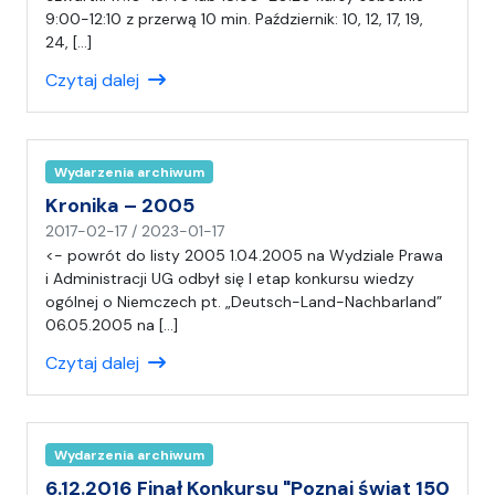
i
9:00-12:10 z przerwą 10 min. Październik: 10, 12, 17, 19,
s
24, […]
a
Czytaj dalej
ł
(
a
)
Wydarzenia archiwum
C
H
Kronika – 2005
n
2017-02-17
/
2023-01-17
a
<- powrót do listy 2005 1.04.2005 na Wydziale Prawa
p
i Administracji UG odbył się I etap konkursu wiedzy
i
ogólnej o Niemczech pt. „Deutsch-Land-Nachbarland”
s
06.05.2005 na […]
a
Czytaj dalej
ł
(
a
)
Wydarzenia archiwum
C
H
6.12.2016 Finał Konkursu "Poznaj świat 150