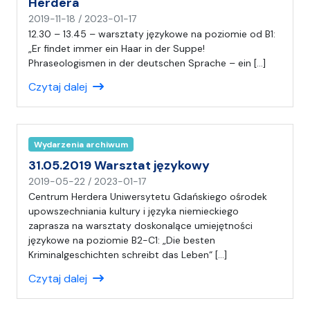
Herdera
n
2019-11-18
/
2023-01-17
a
12.30 – 13.45 – warsztaty językowe na poziomie od B1:
p
„Er findet immer ein Haar in der Suppe!
i
Phraseologismen in der deutschen Sprache – ein […]
s
Czytaj dalej
a
ł
(
a
Wydarzenia archiwum
)
C
31.05.2019 Warsztat językowy
H
n
2019-05-22
/
2023-01-17
a
Centrum Herdera Uniwersytetu Gdańskiego ośrodek
p
upowszechniania kultury i języka niemieckiego
i
zaprasza na warsztaty doskonalące umiejętności
s
językowe na poziomie B2-C1: „Die besten
a
Kriminalgeschichten schreibt das Leben“ […]
ł
Czytaj dalej
(
a