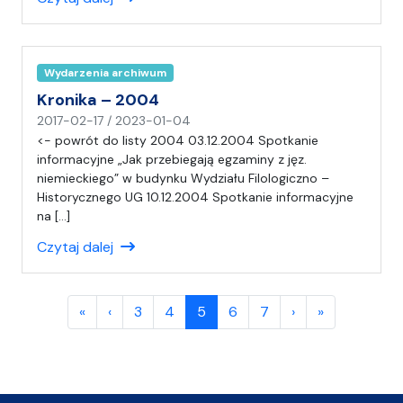
(
a
)
C
Wydarzenia archiwum
H
Kronika – 2004
n
2017-02-17
/
2023-01-04
a
<- powrót do listy 2004 03.12.2004 Spotkanie
p
informacyjne „Jak przebiegają egzaminy z jęz.
i
niemieckiego” w budynku Wydziału Filologiczno –
s
Historycznego UG 10.12.2004 Spotkanie informacyjne
a
na […]
ł
Czytaj dalej
(
a
)
Page navigation
C
Page
Page
Current Page
Page
Page
«
‹
3
4
5
6
7
›
»
H