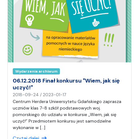
Wydarzenia archiwum
06.12.2018 Finał konkursu "Wiem, jak się
uczyć!"
n
2018-09-24
/
2023-01-17
a
Centrum Herdera Uniwersytetu Gdańskiego zaprasza
p
uczniów klas 7-8 szkół podstawowych woj.
i
pomorskiego do udziału w konkursie „Wiem, jak się
s
uczyć!” Przedmiotem konkursu jest samodzielne
a
wykonanie w […]
ł
Czytaj dalej