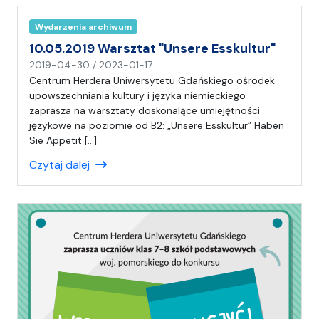
)
C
Wydarzenia archiwum
H
10.05.2019 Warsztat "Unsere Esskultur"
n
2019-04-30
/
2023-01-17
a
Centrum Herdera Uniwersytetu Gdańskiego ośrodek
p
upowszechniania kultury i języka niemieckiego
i
zaprasza na warsztaty doskonalące umiejętności
s
językowe na poziomie od B2: „Unsere Esskultur” Haben
a
Sie Appetit […]
ł
Czytaj dalej
(
a
)
C
H