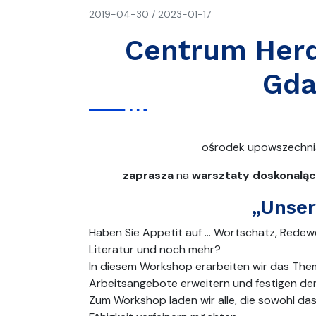
napisał(a)
2019-04-30
/
2023-01-17
CH
Centrum Herd
Gda
ośrodek upowszechnian
zaprasza
na
warsztaty doskonaląc
„Unser
Haben Sie Appetit auf … Wortschatz, Redewen
Literatur und noch mehr?
In diesem Workshop erarbeiten wir das Thema
Arbeitsangebote erweitern und festigen den
Zum Workshop laden wir alle, die sowohl da