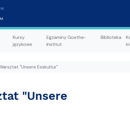
Kursy
Egzaminy Goethe-
Biblioteka
K
językowe
Institut
in
Warsztat "Unsere Esskultur"
ztat "Unsere