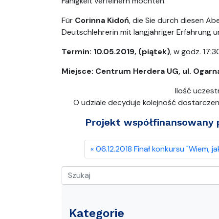
Fähigkeit verfeinern möchten.
Für
Corinna Kidoń
, die Sie durch diesen Ab
Deutschlehrerin mit langjähriger Erfahrung 
Termin: 10.05.2019, (piątek)
, w godz. 17:
Miejsce: Centrum Herdera UG, ul. Ogarn
Ilość uczest
O udziale decyduje kolejność dostarcze
Projekt współfinansowany 
06.12.2018 Finał konkursu "Wiem, ja
Kategorie