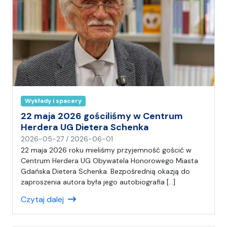
Wykłady i spacery
22 maja 2026 gościliśmy w Centrum
Herdera UG Dietera Schenka
n
2026-05-27
/
2026-06-01
a
22 maja 2026 roku mieliśmy przyjemność gościć w
p
Centrum Herdera UG Obywatela Honorowego Miasta
i
Gdańska Dietera Schenka. Bezpośrednią okazją do
s
zaproszenia autora była jego autobiografia […]
a
Czytaj dalej
ł
(
a