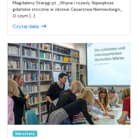
p
Magdaleny Staręgi pt. „Wojna i rozwój. Największe
i
gdańskie stocznie w okresie Cesarstwa Niemieckiego„.
s
O czym […]
a
Czytaj dalej
ł
(
a
)
A
n
i
a
Warsztaty