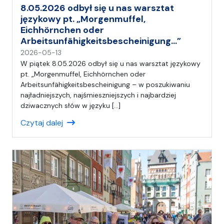
8.05.2026 odbył się u nas warsztat
językowy pt. „Morgenmuffel,
Eichhörnchen oder
Arbeitsunfähigkeitsbescheinigung…”
n
2026-05-13
a
W piątek 8.05.2026 odbył się u nas warsztat językowy
p
pt. „Morgenmuffel, Eichhörnchen oder
i
Arbeitsunfähigkeitsbescheinigung – w poszukiwaniu
s
najładniejszych, najśmieszniejszych i najbardziej
a
dziwacznych słów w języku […]
ł
Czytaj dalej
(
a
)
A
n
i
a