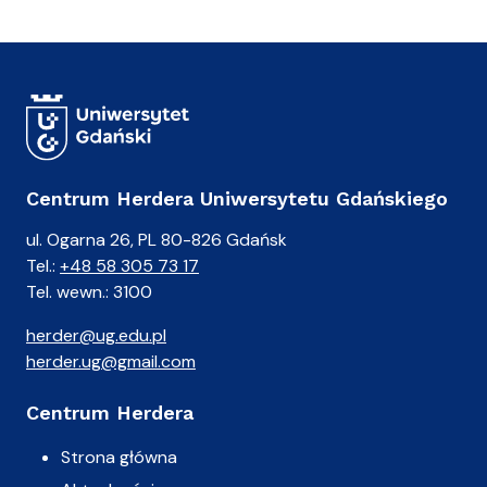
)
A
n
i
a
Centrum Herdera Uniwersytetu Gdańskiego
ul. Ogarna 26, PL 80-826 Gdańsk
Tel.:
+48 58 305 73 17
Tel. wewn.: 3100
herder@ug.edu.pl
herder.ug@gmail.com
Centrum Herdera
Strona główna