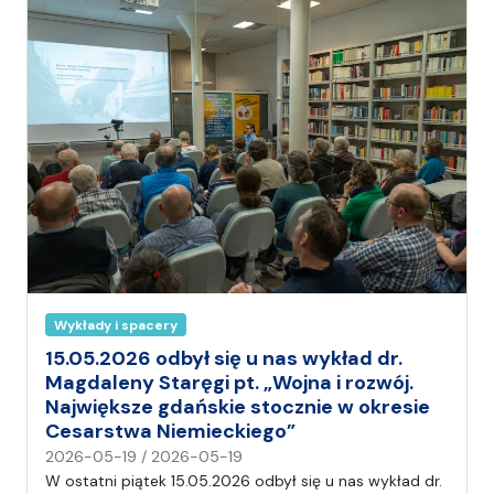
)
A
n
i
a
Wykłady i spacery
15.05.2026 odbył się u nas wykład dr.
Magdaleny Staręgi pt. „Wojna i rozwój.
Największe gdańskie stocznie w okresie
Cesarstwa Niemieckiego”
n
2026-05-19
/
2026-05-19
a
W ostatni piątek 15.05.2026 odbył się u nas wykład dr.