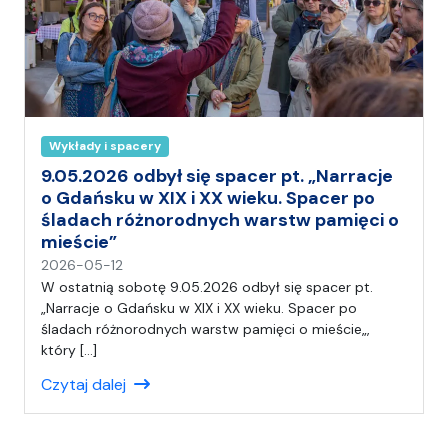
Wykłady i spacery
9.05.2026 odbył się spacer pt. „Narracje
o Gdańsku w XIX i XX wieku. Spacer po
śladach różnorodnych warstw pamięci o
mieście”
n
2026-05-12
a
W ostatnią sobotę 9.05.2026 odbył się spacer pt.
p
„Narracje o Gdańsku w XIX i XX wieku. Spacer po
i
śladach różnorodnych warstw pamięci o mieście„,
s
który […]
a
Czytaj dalej
ł
(
a