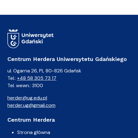
)
A
n
i
a
Centrum Herdera Uniwersytetu Gdańskiego
ul. Ogarna 26, PL 80-826 Gdańsk
Tel.:
+48 58 305 73 17
Tel. wewn.: 3100
herder@ug.edu.pl
herder.ug@gmail.com
Centrum Herdera
Strona główna