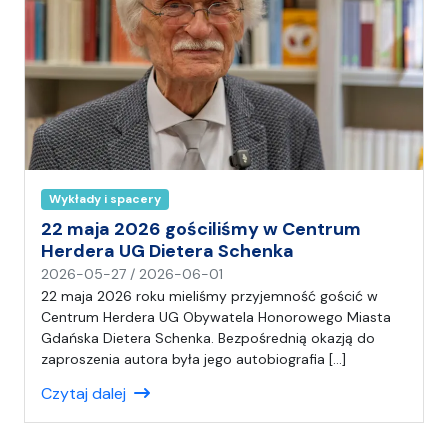
Wykłady i spacery
22 maja 2026 gościliśmy w Centrum
Herdera UG Dietera Schenka
n
2026-05-27
/
2026-06-01
a
22 maja 2026 roku mieliśmy przyjemność gościć w
p
Centrum Herdera UG Obywatela Honorowego Miasta
i
Gdańska Dietera Schenka. Bezpośrednią okazją do
s
zaproszenia autora była jego autobiografia […]
a
Czytaj dalej
ł
(
a