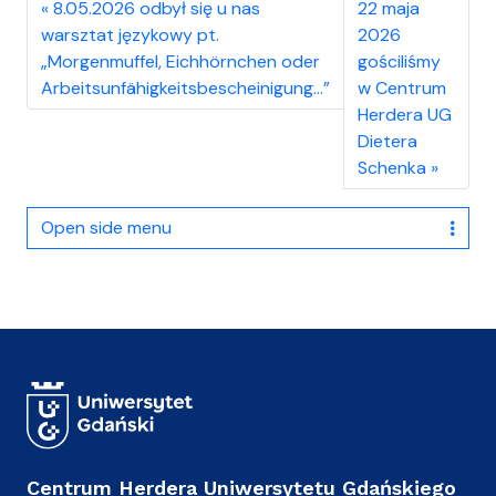
8.05.2026 odbył się u nas
22 maja
warsztat językowy pt.
2026
„Morgenmuffel, Eichhörnchen oder
gościliśmy
Arbeitsunfähigkeitsbescheinigung…”
w Centrum
Herdera UG
Dietera
Schenka
Open side menu
Centrum Herdera Uniwersytetu Gdańskiego