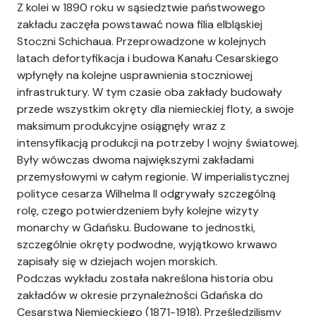
Z kolei w 1890 roku w sąsiedztwie państwowego
zakładu zaczęła powstawać nowa filia elbląskiej
Stoczni Schichaua. Przeprowadzone w kolejnych
latach defortyfikacja i budowa Kanału Cesarskiego
wpłynęły na kolejne usprawnienia stoczniowej
infrastruktury. W tym czasie oba zakłady budowały
przede wszystkim okręty dla niemieckiej floty, a swoje
maksimum produkcyjne osiągnęły wraz z
intensyfikacją produkcji na potrzeby I wojny światowej.
Były wówczas dwoma największymi zakładami
przemysłowymi w całym regionie. W imperialistycznej
polityce cesarza Wilhelma II odgrywały szczególną
rolę, czego potwierdzeniem były kolejne wizyty
monarchy w Gdańsku. Budowane to jednostki,
szczególnie okręty podwodne, wyjątkowo krwawo
zapisały się w dziejach wojen morskich.
Podczas wykładu została nakreślona historia obu
zakładów w okresie przynależności Gdańska do
Cesarstwa Niemieckiego (1871-1918). Prześledzilismy