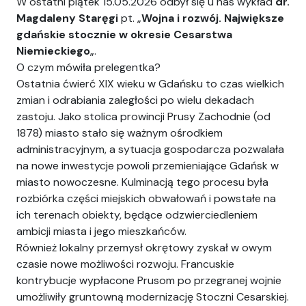
W ostatni piątek 15.05.2026 odbył się u nas wykład
dr.
Magdaleny Staręgi
pt. „
Wojna i rozwój. Największe
gdańskie stocznie w okresie Cesarstwa
Niemieckiego
„.
O czym mówiła prelegentka?
Ostatnia ćwierć XIX wieku w Gdańsku to czas wielkich
zmian i odrabiania zaległości po wielu dekadach
zastoju. Jako stolica prowincji Prusy Zachodnie (od
1878) miasto stało się ważnym ośrodkiem
administracyjnym, a sytuacja gospodarcza pozwalała
na nowe inwestycje powoli przemieniające Gdańsk w
miasto nowoczesne. Kulminacją tego procesu była
rozbiórka części miejskich obwałowań i powstałe na
ich terenach obiekty, będące odzwierciedleniem
ambicji miasta i jego mieszkańców.
Również lokalny przemysł okrętowy zyskał w owym
czasie nowe możliwości rozwoju. Francuskie
kontrybucje wypłacone Prusom po przegranej wojnie
umożliwiły gruntowną modernizację Stoczni Cesarskiej.