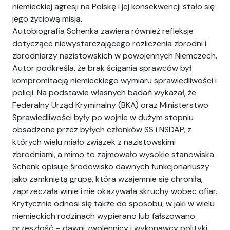
niemieckiej agresji na Polskę i jej konsekwencji stało się
jego życiową misją.
Autobiografia Schenka zawiera również refleksje
dotyczące niewystarczającego rozliczenia zbrodni i
zbrodniarzy nazistowskich w powojennych Niemczech.
Autor podkreśla, że brak ścigania sprawców był
kompromitacją niemieckiego wymiaru sprawiedliwości i
policji. Na podstawie własnych badań wykazał, że
Federalny Urząd Kryminalny (BKA) oraz Ministerstwo
Sprawiedliwości były po wojnie w dużym stopniu
obsadzone przez byłych członków SS i NSDAP, z
których wielu miało związek z nazistowskimi
zbrodniami, a mimo to zajmowało wysokie stanowiska.
Schenk opisuje środowisko dawnych funkcjonariuszy
jako zamkniętą grupę, która wzajemnie się chroniła,
zaprzeczała winie i nie okazywała skruchy wobec ofiar.
Krytycznie odnosi się także do sposobu, w jaki w wielu
niemieckich rodzinach wypierano lub fałszowano
przeszłość – dawni zwolennicy i wykonawcy polityki