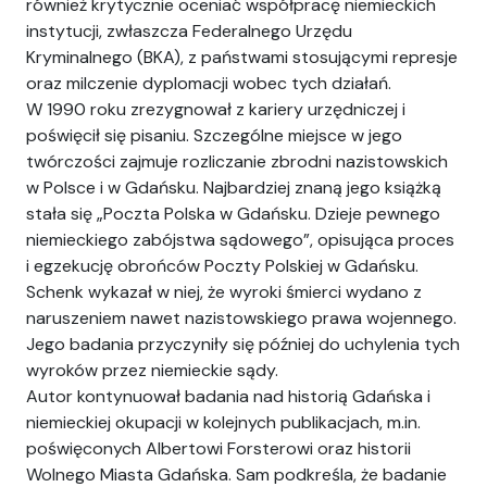
również krytycznie oceniać współpracę niemieckich
instytucji, zwłaszcza Federalnego Urzędu
Kryminalnego (BKA), z państwami stosującymi represje
oraz milczenie dyplomacji wobec tych działań.
W 1990 roku zrezygnował z kariery urzędniczej i
poświęcił się pisaniu. Szczególne miejsce w jego
twórczości zajmuje rozliczanie zbrodni nazistowskich
w Polsce i w Gdańsku. Najbardziej znaną jego książką
stała się „Poczta Polska w Gdańsku. Dzieje pewnego
niemieckiego zabójstwa sądowego”, opisująca proces
i egzekucję obrońców Poczty Polskiej w Gdańsku.
Schenk wykazał w niej, że wyroki śmierci wydano z
naruszeniem nawet nazistowskiego prawa wojennego.
Jego badania przyczyniły się później do uchylenia tych
wyroków przez niemieckie sądy.
Autor kontynuował badania nad historią Gdańska i
niemieckiej okupacji w kolejnych publikacjach, m.in.
poświęconych Albertowi Forsterowi oraz historii
Wolnego Miasta Gdańska. Sam podkreśla, że badanie