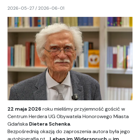
napisał(a)
2026-05-27
/
2026-06-01
Ania
22 maja 2026
roku mieliśmy przyjemność gościć w
Centrum Herdera UG Obywatela Honorowego Miasta
Gdańska
Dietera Schenka
.
Bezpośrednią okazją do zaproszenia autora była jego
autobiografia pt.
„Leben im Widerspruch – im