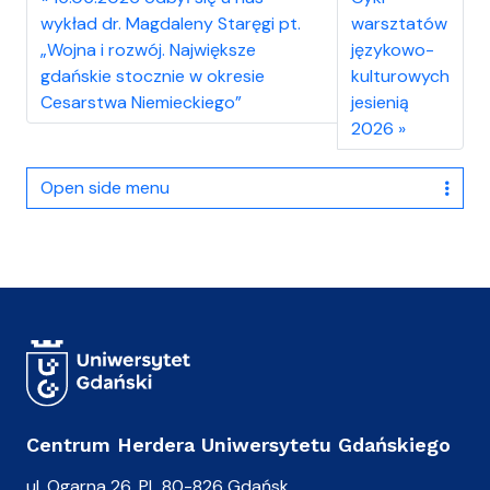
wykład dr. Magdaleny Staręgi pt.
warsztatów
„Wojna i rozwój. Największe
językowo-
gdańskie stocznie w okresie
kulturowych
Cesarstwa Niemieckiego”
jesienią
2026
Open side menu
Centrum Herdera Uniwersytetu Gdańskiego
ul. Ogarna 26, PL 80-826 Gdańsk