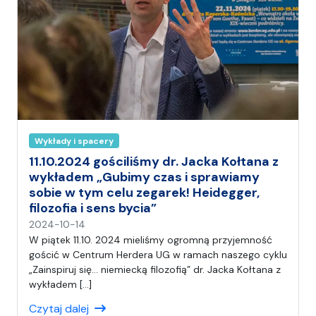
Wykłady i spacery
11.10.2024 gościliśmy dr. Jacka Kołtana z
wykładem „Gubimy czas i sprawiamy
sobie w tym celu zegarek! Heidegger,
filozofia i sens bycia”
n
2024-10-14
a
W piątek 11.10. 2024 mieliśmy ogromną przyjemność
p
gościć w Centrum Herdera UG w ramach naszego cyklu
i
„Zainspiruj się… niemiecką filozofią” dr. Jacka Kołtana z
s
wykładem […]
a
Czytaj dalej
ł