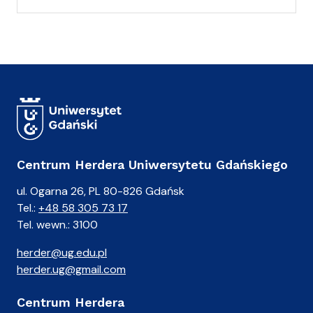
(
a
)
A
n
i
a
Centrum Herdera Uniwersytetu Gdańskiego
ul. Ogarna 26, PL 80-826 Gdańsk
Tel.:
+48 58 305 73 17
Tel. wewn.: 3100
herder@ug.edu.pl
herder.ug@gmail.com
Centrum Herdera