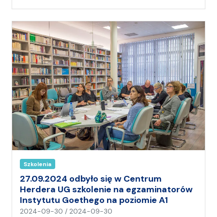
(
a
)
A
n
i
a
Szkolenia
27.09.2024 odbyło się w Centrum
Herdera UG szkolenie na egzaminatorów
Instytutu Goethego na poziomie A1
n
2024-09-30
/
2024-09-30