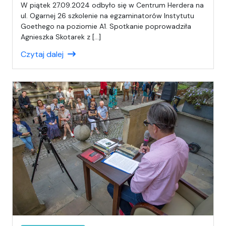
a
W piątek 27.09.2024 odbyło się w Centrum Herdera na
p
ul. Ogarnej 26 szkolenie na egzaminatorów Instytutu
i
Goethego na poziomie A1. Spotkanie poprowadziła
s
Agnieszka Skotarek z […]
a
Czytaj dalej
ł
(
a
)
A
n
i
a