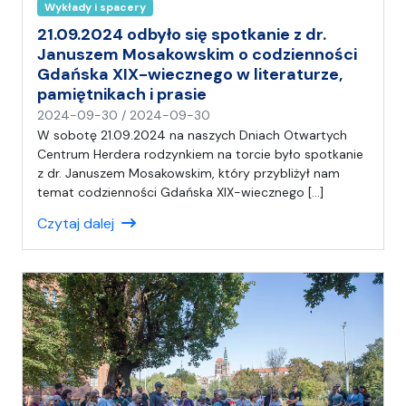
Wykłady i spacery
21.09.2024 odbyło się spotkanie z dr.
Januszem Mosakowskim o codzienności
Gdańska XIX-wiecznego w literaturze,
pamiętnikach i prasie
n
2024-09-30
/
2024-09-30
a
W sobotę 21.09.2024 na naszych Dniach Otwartych
p
Centrum Herdera rodzynkiem na torcie było spotkanie
i
z dr. Januszem Mosakowskim, który przybliżył nam
s
temat codzienności Gdańska XIX-wiecznego […]
a
Czytaj dalej
ł
(
a
)
A
n
i
a