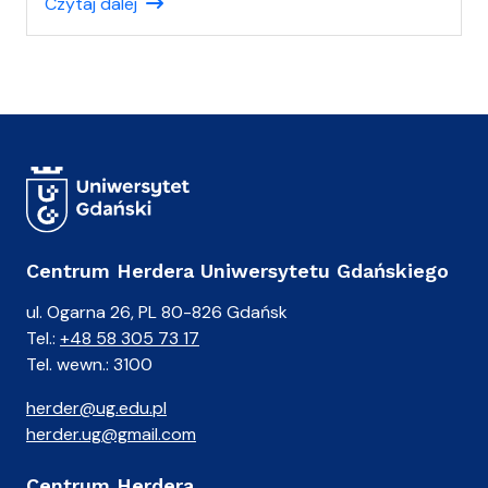
Czytaj dalej
ł
(
a
)
A
n
i
a
Centrum Herdera Uniwersytetu Gdańskiego
ul. Ogarna 26, PL 80-826 Gdańsk
Tel.:
+48 58 305 73 17
Tel. wewn.: 3100
herder@ug.edu.pl
herder.ug@gmail.com
Centrum Herdera