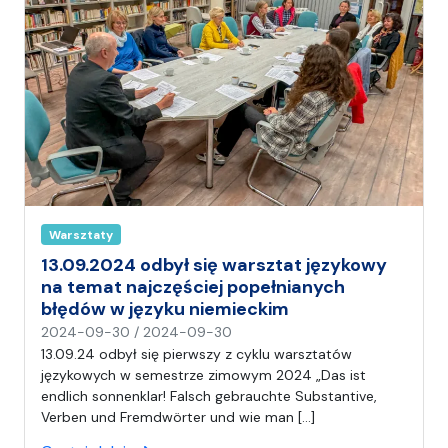
a
Warsztaty
13.09.2024 odbył się warsztat językowy
na temat najczęściej popełnianych
błędów w języku niemieckim
n
2024-09-30
/
2024-09-30
a
13.09.24 odbył się pierwszy z cyklu warsztatów
p
językowych w semestrze zimowym 2024 „Das ist
i
endlich sonnenklar! Falsch gebrauchte Substantive,
s
Verben und Fremdwörter und wie man […]
a