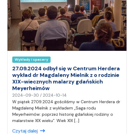
Wykłady i spacery
27.09.2024 odbył się w Centrum Herdera
wykład dr Magdaleny Mielnik z o rodzinie
XIX-wiecznych malarzy gdańskich
Meyerheimów
n
2024-09-30
/
2024-10-14
a
W piątek 27.09.2024 gościliśmy w Centrum Herdera dr
p
Magdalenę Mielnik z wykładem „Saga rodu
i
Meyerheimów: poprzez historię gdańskiej rodziny o
s
malarstwie XIX wieku”. Wiek XIX […]
a
Czytaj dalej
ł