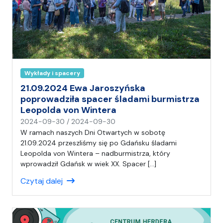
Wykłady i spacery
21.09.2024 Ewa Jaroszyńska
poprowadziła spacer śladami burmistrza
Leopolda von Wintera
n
2024-09-30
/
2024-09-30
a
W ramach naszych Dni Otwartych w sobotę
p
21.09.2024 przeszliśmy się po Gdańsku śladami
i
Leopolda von Wintera – nadburmistrza, który
s
wprowadził Gdańsk w wiek XX. Spacer […]
a
Czytaj dalej
ł
(
a
)