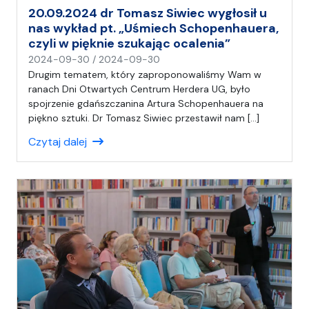
20.09.2024 dr Tomasz Siwiec wygłosił u
nas wykład pt. „Uśmiech Schopenhauera,
czyli w pięknie szukając ocalenia”
n
2024-09-30
/
2024-09-30
a
Drugim tematem, który zaproponowaliśmy Wam w
p
ranach Dni Otwartych Centrum Herdera UG, było
i
spojrzenie gdańszczanina Artura Schopenhauera na
s
piękno sztuki. Dr Tomasz Siwiec przestawił nam […]
a
Czytaj dalej
ł
(
a
)
A
n
i
a