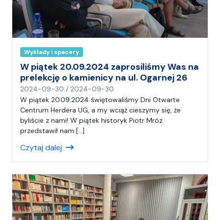
Wykłady i spacery
W piątek 20.09.2024 zaprosiliśmy Was na
prelekcję o kamienicy na ul. Ogarnej 26
n
2024-09-30
/
2024-09-30
a
W piątek 20.09.2024 świętowaliśmy Dni Otwarte
p
Centrum Herdera UG, a my wciąż cieszymy się, że
i
byliście z nami! W piątek historyk Piotr Mróz
s
przedstawił nam […]
a
Czytaj dalej
ł
(
a
)
A
n
i