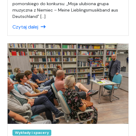
i
pomorskiego do konkursu: „Moja ulubiona grupa
s
muzyczna z Niemiec – Meine Lieblingsmusikband aus
a
Deutschland” […]
ł
Czytaj dalej
(
a
)
M
a
c
i
e
j
Wykłady i spacery