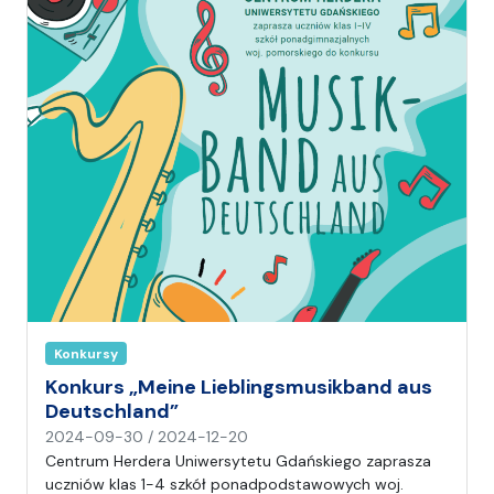
A
n
i
a
Konkursy
Konkurs „Meine Lieblingsmusikband aus
Deutschland”
n
2024-09-30
/
2024-12-20
a
Centrum Herdera Uniwersytetu Gdańskiego zaprasza
p
uczniów klas 1-4 szkół ponadpodstawowych woj.