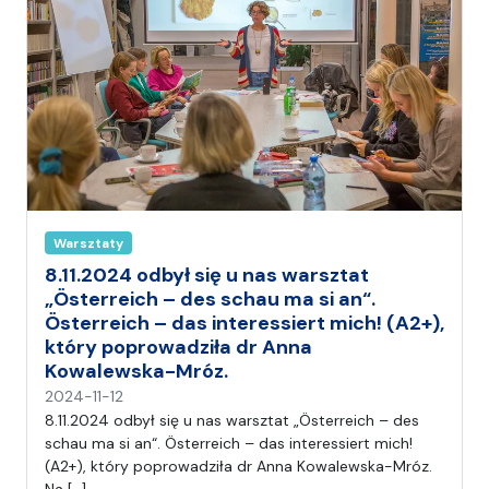
i
a
Warsztaty
8.11.2024 odbył się u nas warsztat
„Österreich – des schau ma si an“.
Österreich – das interessiert mich! (A2+),
który poprowadziła dr Anna
Kowalewska-Mróz.
n
2024-11-12
a
8.11.2024 odbył się u nas warsztat „Österreich – des
p
schau ma si an“. Österreich – das interessiert mich!
i
(A2+), który poprowadziła dr Anna Kowalewska-Mróz.
s