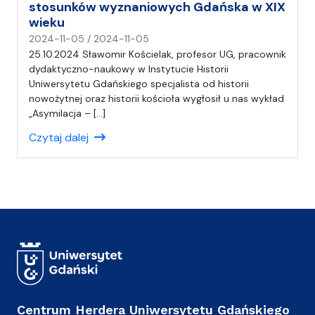
stosunków wyznaniowych Gdańska w XIX
wieku
n
2024-11-05
/
2024-11-05
a
25.10.2024 Sławomir Kościelak, profesor UG, pracownik
p
dydaktyczno-naukowy w Instytucie Historii
i
Uniwersytetu Gdańskiego specjalista od historii
s
nowożytnej oraz historii kościoła wygłosił u nas wykład
a
„Asymilacja – […]
ł
Czytaj dalej
(
a
)
A
n
i
a
Centrum Herdera Uniwersytetu Gdańskiego