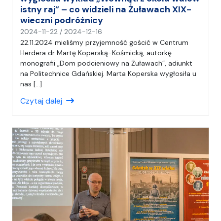
istny raj” – co widzieli na Żuławach XIX-
wieczni podróżnicy
n
2024-11-22
/
2024-12-16
a
22.11.2024 mieliśmy przyjemność gościć w Centrum
p
Herdera dr Martę Koperską-Kośmicką, autorkę
i
monografii „Dom podcieniowy na Żuławach”, adiunkt
s
na Politechnice Gdańskiej. Marta Koperska wygłosiła u
a
nas […]
ł
Czytaj dalej
(
a
)
A
n
i
a