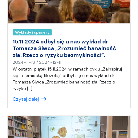
Wykłady i spacery
15.11.2024 odbył się u nas wykład dr
Tomasza Siwca „Zrozumieć banalność
zła. Rzecz o ryzyku bezmyślności”.
n
2024-11-18
/
2024-12-11
a
W ostatni piątek 15.11.2024 w ramach cyklu „Zainspiruj
p
się… niemiecką filozofią” odbył się u nas wykład dr
i
Tomasza Siwca „Zrozumieć banalność zła. Rzecz o
s
ryzyku […]
a
Czytaj dalej
ł
(
a
)
A
n