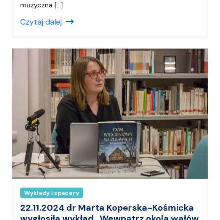
a
muzyczna […]
ł
Czytaj dalej
(
a
)
A
n
i
a
Wykłady i spacery
22.11.2024 dr Marta Koperska-Kośmicka
wygłosiła wykład „Wewnątrz okola wałów