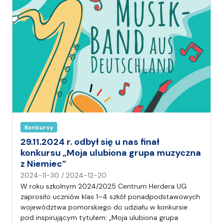
Konkursy
29.11.2024 r. odbył się u nas finał
konkursu „Moja ulubiona grupa muzyczna
z Niemiec”
n
2024-11-30
/
2024-12-20
a
W roku szkolnym 2024/2025 Centrum Herdera UG
p
zaprosiło uczniów klas 1–4 szkół ponadpodstawowych
i
województwa pomorskiego do udziału w konkursie
s
pod inspirującym tytułem: „Moja ulubiona grupa