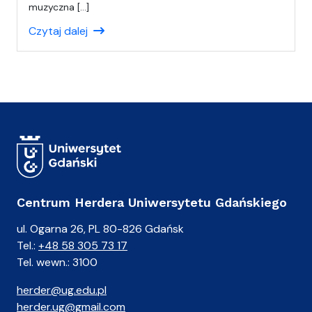
a
muzyczna […]
ł
Czytaj dalej
(
a
)
A
n
i
a
Centrum Herdera Uniwersytetu Gdańskiego
ul. Ogarna 26, PL 80-826 Gdańsk
Tel.:
+48 58 305 73 17
Tel. wewn.: 3100
herder@ug.edu.pl
herder.ug@gmail.com