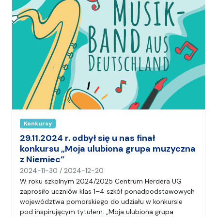
Konkursy
29.11.2024 r. odbył się u nas finał
konkursu „Moja ulubiona grupa muzyczna
z Niemiec”
n
2024-11-30
/
2024-12-20
a
W roku szkolnym 2024/2025 Centrum Herdera UG
p
zaprosiło uczniów klas 1–4 szkół ponadpodstawowych
i
województwa pomorskiego do udziału w konkursie
s
pod inspirującym tytułem: „Moja ulubiona grupa