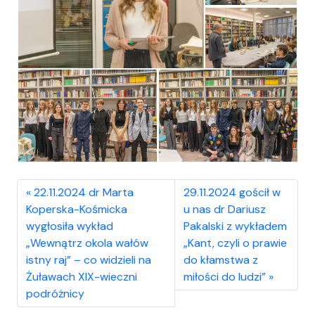
22.11.2024 dr Marta
29.11.2024 gościł w
Koperska-Kośmicka
u nas dr Dariusz
wygłosiła wykład
Pakalski z wykładem
„Wewnątrz okola wałów
„Kant, czyli o prawie
istny raj” – co widzieli na
do kłamstwa z
Żuławach XIX-wieczni
miłości do ludzi”
podróżnicy