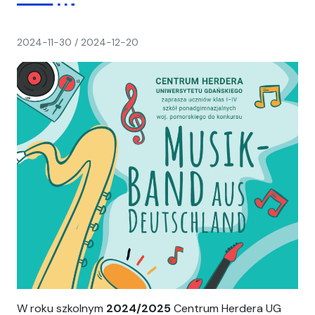
napisał(a)
2024-11-30
/
2024-12-20
Ania
W roku szkolnym
2024/2025
Centrum Herdera UG