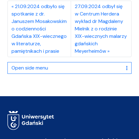
21.09.2024 odbyło się
27.09.2024 odbył się
spotkanie z dr.
w Centrum Herdera
Januszem Mosakowskim
wykład dr Magdaleny
o codzienności
Mielnik z o rodzinie
Gdańska XIX-wiecznego
XIX-wiecznych malarzy
w literaturze,
gdańskich
pamiętnikach i prasie
Meyerheimów
Open side menu