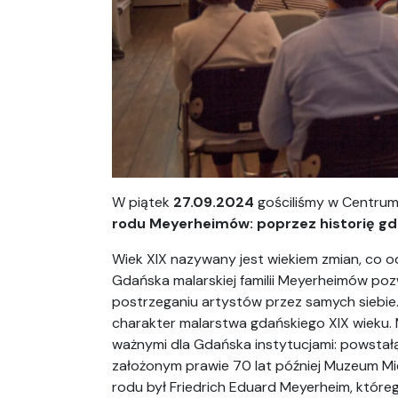
W piątek
27.09.2024
gościliśmy w Centru
rodu Meyerheimów: poprzez historię gda
Wiek XIX nazywany jest wiekiem zmian, co od
Gdańska malarskiej familii Meyerheimów poz
postrzeganiu artystów przez samych siebie. 
charakter malarstwa gdańskiego XIX wieku. 
ważnymi dla Gdańska instytucjami: powstałą
założonym prawie 70 lat później Muzeum Mi
rodu był Friedrich Eduard Meyerheim, które