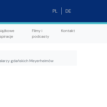
PL
DE
siążkowe
Filmy i
Kontakt
spiracje
podcasty
malarzy gdańskich Meyerheimów