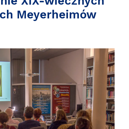
zinie XIX-wiecznych
ich Meyerheimów