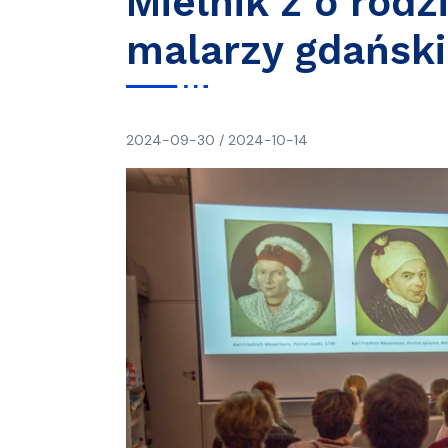
Mielnik z o rod
malarzy gdańsk
napisał(a)
2024-09-30
/
2024-10-14
Ania