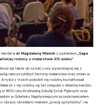
m Herdera
dr Magdalenę Mielnik
z wykładem
„Saga
ńskiej rodziny o malarstwie XIX wieku”
.
nosi się także do sztuki. Losy wywodzącej się z
wolą nam przybliżyć historię malarstwa oraz zmian w
Artyści z trzech pokoleń tej rodziny kształtowali
Malarze z tej rodziny są też związani z dwiema bardzo
 w 1803 roku Królewską Szkołą Sztuk Pięknych oraz
ejskim w Gdańsku. Najsłynniejszym przedstawicielem
go obrazy określano mianem „poezji optymizmu”, na