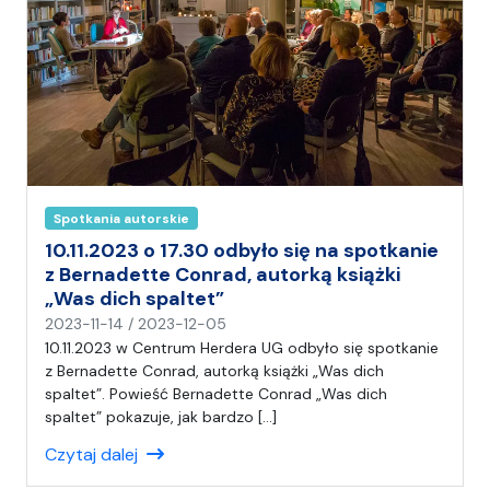
Spotkania autorskie
10.11.2023 o 17.30 odbyło się na spotkanie
z Bernadette Conrad, autorką książki
„Was dich spaltet”
n
2023-11-14
/
2023-12-05
a
10.11.2023 w Centrum Herdera UG odbyło się spotkanie
p
z Bernadette Conrad, autorką książki „Was dich
i
spaltet”. Powieść Bernadette Conrad „Was dich
s
spaltet” pokazuje, jak bardzo […]
a
Czytaj dalej
ł
(