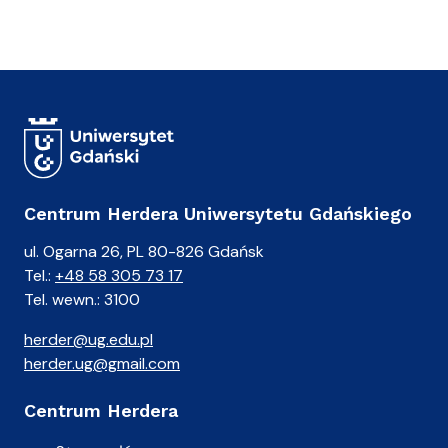
a
)
A
n
i
a
Centrum Herdera Uniwersytetu Gdańskiego
ul. Ogarna 26, PL 80-826 Gdańsk
Tel.:
+48 58 305 73 17
Tel. wewn.: 3100
herder@ug.edu.pl
herder.ug@gmail.com
Centrum Herdera