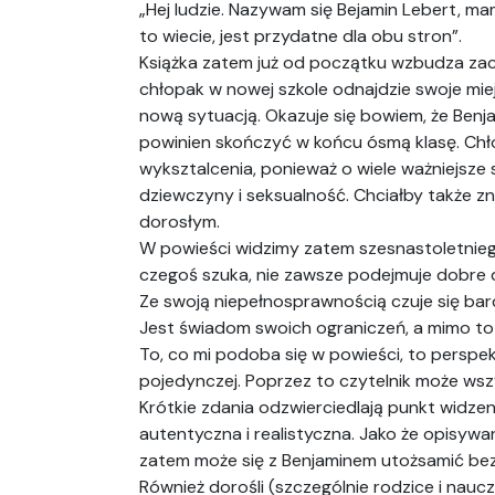
„Hej ludzie. Nazywam się Bejamin Lebert, mam 
to wiecie, jest przydatne dla obu stron”.
Książka zatem już od początku wzbudza zaciek
chłopak w nowej szkole odnajdzie swoje mie
nową sytuacją. Okazuje się bowiem, że Benja
powinien skończyć w końcu ósmą klasę. Chł
wyksztalcenia, ponieważ o wiele ważniejsze 
dziewczyny i seksualność. Chciałby także z
dorosłym.
W powieści widzimy zatem szesnastoletniego,
czegoś szuka, nie zawsze podejmuje dobre d
Ze swoją niepełnosprawnością czuje się bard
Jest świadom swoich ograniczeń, a mimo to
To, co mi podoba się w powieści, to perspek
pojedynczej. Poprzez to czytelnik może wsz
Krótkie zdania odzwierciedlają punkt widzeni
autentyczna i realistyczna. Jako że opisy
zatem może się z Benjaminem utożsamić bez
Również dorośli (szczególnie rodzice i nauc