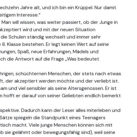
sechzehn Jahre alt, und ich bin ein Krüppel. Nur damit
eitigem Interesse.“
an will wissen, was weiter passiert, ob der Junge in
akzeptiert wird und mit der neuen Situation
r die Schulen ständig wechselt und immer sehr
e 8. Klasse bestehen. Er legt keinen Wert auf seine
hungen, Spaß, neue Erfahrungen, Mädels und
ll auch die Antwort auf die Frage „Was bedeutet
ährigen, schüchternen Menschen, der stets nach etwas
ft, der akzeptiert werden möchte und der verliebt ist.
sam und viel sensibler als seine Altersgenossen. Er ist
 hofft er darauf von seiner Geliebten endlich bemerkt
erspektive. Dadurch kann der Leser alles miterleben und
Sätze spiegeln die Standpunkt eines Teenagers
stisch macht. Viele junge Menschen können sich mit
ob sie gelähmt oder bewegungsfähig sind), weil seine