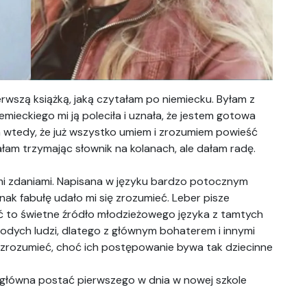
erwszą książką, jaką czytałam po niemiecku. Byłam z
mieckiego mi ją poleciła i uznała, że jestem gotowa
wtedy, że już wszystko umiem i zrozumiem powieść
łam trzymając słownik na kolanach, ale dałam radę.
mi zdaniami. Napisana w języku bardzo potocznym
nak fabułę udało mi się zrozumieć. Leber pisze
ść to świetne źródło młodzieżowego języka z tamtych
młodych ludzi, dlatego z głównym bohaterem i innymi
ch zrozumieć, choć ich postępowanie bywa tak dziecinne
 główna postać pierwszego w dnia w nowej szkole