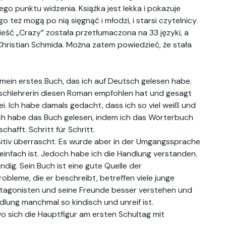
go punktu widzenia. Książka jest lekka i pokazuje
 też mogą po nią sięgnąć i młodzi, i starsi czytelnicy.
eść „Crazy” została przetłumaczona na 33 języki, a
ristian Schmida. Można zatem powiedzieć, że stała
 mein erstes Buch, das ich auf Deutsch gelesen habe.
utschlehrerin diesen Roman empfohlen hat und gesagt
sei. Ich habe damals gedacht, dass ich so viel weiß und
ch habe das Buch gelesen, indem ich das Wörterbuch
hafft. Schritt für Schritt.
itiv überrascht. Es wurde aber in der Umgangssprache
 einfach ist. Jedoch habe ich die Handlung verstanden.
ndig. Sein Buch ist eine gute Quelle der
bleme, die er beschreibt, betreffen viele junge
agonisten und seine Freunde besser verstehen und
ndlung manchmal so kindisch und unreif ist.
o sich die Hauptfigur am ersten Schultag mit