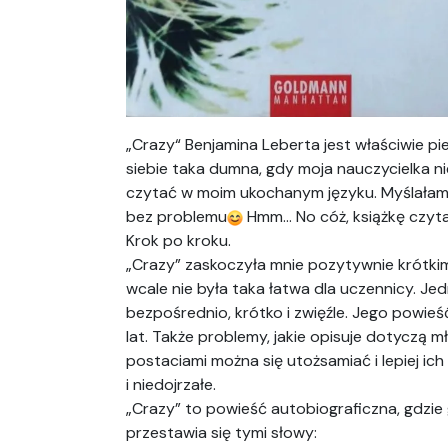
„Crazy“ Benjamina Leberta jest właściwie pi
siebie taka dumna, gdy moja nauczycielka nie
czytać w moim ukochanym języku. Myślałam 
bez problemu
Hmm… No cóż, książkę czyta
Krok po kroku.
„Crazy” zaskoczyła mnie pozytywnie krótki
wcale nie była taka łatwa dla uczennicy. Jed
bezpośrednio, krótko i zwięźle. Jego powie
lat. Także problemy, jakie opisuje dotyczą 
postaciami można się utożsamiać i lepiej i
i niedojrzałe.
„Crazy” to powieść autobiograficzna, gdzie
przestawia się tymi słowy: