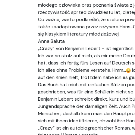
młodego człowieka oraz poznania świata z je
rzeczywistość sprzed dwudziestu lat, dlatego
Co ważne, warto podkreślić, że szalona powi
także zaadaptowana przez reżysera Hans-Ch
się klasykiem literatury młodzieżowej.
Anna Bałuta
„Crazy“ von Benjamin Lebert – ist eigentlich
Ich war so stolz auf mich, als mir meine De
hat, dass ich fertig fürs Lesen auf Deutsch 
ich alles ohne Probleme verstehe. Hmm…
I
auf den Knien hielt, trotzdem habe ich es gesc
Das Buch hat mich mit einfachen Sätzen pos
geschrieben, was für eine Schülerin nicht so
Benjamin Lebert schreibt direkt, kurz und bü
Jungendsprache der damaligen Zeit. Auch Pro
Menschen, deshalb kann man den Hauptprot
sich mit ihnen identifizieren, obwohl ihre Ha
„Crazy“ ist ein autobiographischer Roman, w