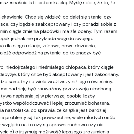
szesnaście lat i jestem kaleką. Myślę sobie, że to, że
awienie. Chce się widzieć, co dalej się stanie, czy
jsce, czy będzie zaakceptowany i czy poradzi sobie z
min ciągle zmienia placówki i ma złe oceny. Tym razem
opak jednak nie przykłada wagi do swojego
są dla niego relacje, zabawa, nowe doznania,
naleźć odpowiedź na pytanie, co to znaczy być
 niedojrzałego i nieśmiałego chłopaka, który ciągle
ecyzje, który chce być akceptowany i jest zakochany.
zo samotny i o wiele wrażliwszy niż jego rówieśnicy.
 ma nadzieję być zauważony przez swoją ukochaną.
tywa napisania jej w pierwszej osobie liczby
ystko współodczuwać i lepiej zrozumieć bohatera.
a nastolatka, co sprawia, że książka jest bardziej
wane problemy są tak powszechne, wiele młodych osób
 względu na to czy są sprawni ruchowo czy nie.
zyciele) otrzymują możliwość lepszego zrozumienia