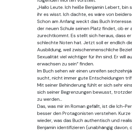
folgenden Worten vorstellt:
„Hallo Leute. Ich heiße Benjamin Lebert, bin 
ihr es wisst. Ich dachte, es wäre von beiders
Schon am Anfang weckt das Buch Interesse. M
der neuen Schule seinen Platz findet, ob er 
zurechtkommt. Es stellt sich heraus, dass e
schlechte Noten hat. Jetzt soll er endlich di
Ausbildung, weil zwischenmenschliche Bezie
Sexualität viel wichtiger für ihn sind. Er wi
erwachsen zu sein“ finden.
Im Buch sehen wir einen unreifen sechzehnj
sucht, nicht immer gute Entscheidungen trif
Mit seiner Behinderung fühlt er sich sehr ein
sich seiner Begrenzungen bewusst, trotzdem
zu werden…
Das, was mir im Roman gefällt, ist die Ich-P
besser den Protagonisten verstehen. Kurze 
wieder, was das Buch authentisch und reali
Benjamin identifizieren (unabhängig davon, 