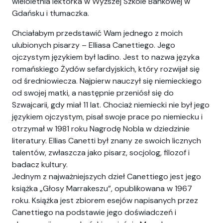
wieloletnia lektorka w Wyższej Szkole Bankowej w
Gdańsku i tłumaczka.
Chciałabym przedstawić Wam jednego z moich
ulubionych pisarzy – Elliasa Canettiego. Jego
ojczystym językiem był ladino. Jest to nazwa języka
romańskiego Żydów sefardyjskich, który rozwijał się
od średniowiecza. Najpierw nauczył się niemieckiego
od swojej matki, a następnie przeniósł się do
Szwajcarii, gdy miał 11 lat. Chociaż niemiecki nie był jego
językiem ojczystym, pisał swoje prace po niemiecku i
otrzymał w 1981 roku Nagrodę Nobla w dziedzinie
literatury. Ellias Canetti był znany ze swoich licznych
talentów, zwłaszcza jako pisarz, socjolog, filozof i
badacz kultury.
Jednym z najważniejszych dzieł Canettiego jest jego
książka „Głosy Marrakeszu”, opublikowana w 1967
roku. Książka jest zbiorem esejów napisanych przez
Canettiego na podstawie jego doświadczeń i