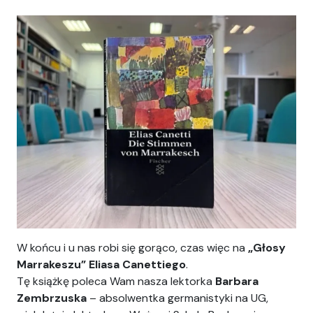
Ania
W końcu i u nas robi się gorąco, czas więc na
„Głosy
Marrakeszu” Eliasa Canettiego
.
Tę książkę poleca Wam nasza lektorka
Barbara
Zembrzuska
– absolwentka germanistyki na UG,