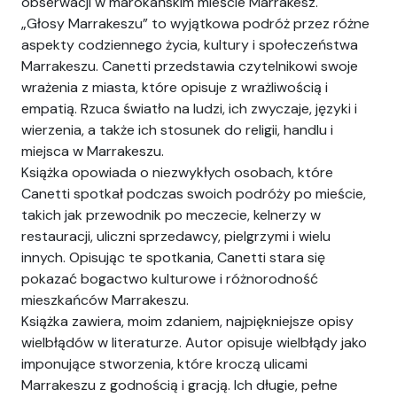
obserwacji w marokańskim mieście Marrakesz.
„Głosy Marrakeszu” to wyjątkowa podróż przez różne
aspekty codziennego życia, kultury i społeczeństwa
Marrakeszu. Canetti przedstawia czytelnikowi swoje
wrażenia z miasta, które opisuje z wrażliwością i
empatią. Rzuca światło na ludzi, ich zwyczaje, języki i
wierzenia, a także ich stosunek do religii, handlu i
miejsca w Marrakeszu.
Książka opowiada o niezwykłych osobach, które
Canetti spotkał podczas swoich podróży po mieście,
takich jak przewodnik po meczecie, kelnerzy w
restauracji, uliczni sprzedawcy, pielgrzymi i wielu
innych. Opisując te spotkania, Canetti stara się
pokazać bogactwo kulturowe i różnorodność
mieszkańców Marrakeszu.
Książka zawiera, moim zdaniem, najpiękniejsze opisy
wielbłądów w literaturze. Autor opisuje wielbłądy jako
imponujące stworzenia, które kroczą ulicami
Marrakeszu z godnością i gracją. Ich długie, pełne