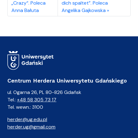
„Crazy“. Poleca
dich spaltet”. Poleca
Anna Bałuta
Angelika Gajkowska
Centrum Herdera Uniwersytetu Gdańskiego
ul. Ogarna 26, PL 80-826 Gdańsk
Tel.:
+48 58 305 73 17
Tel. wewn.: 3100
herder@ug.edu.pl
herder.ug@gmail.com