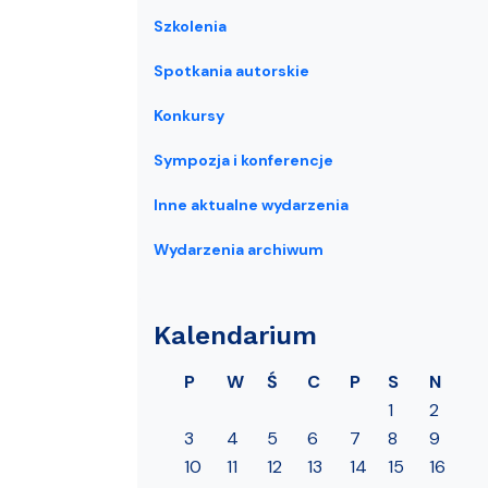
Szkolenia
Spotkania autorskie
Konkursy
Sympozja i konferencje
Inne aktualne wydarzenia
Wydarzenia archiwum
Kalendarium
P
W
Ś
C
P
S
N
1
2
3
4
5
6
7
8
9
10
11
12
13
14
15
16