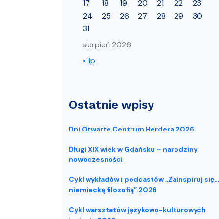
17
18
19
20
21
22
23
24
25
26
27
28
29
30
31
sierpień 2026
« lip
Ostatnie wpisy
Dni Otwarte Centrum Herdera 2026
Długi XIX wiek w Gdańsku – narodziny
nowoczesności
Cykl wykładów i podcastów „Zainspiruj się…
niemiecką filozofią” 2026
Cykl warsztatów językowo-kulturowych