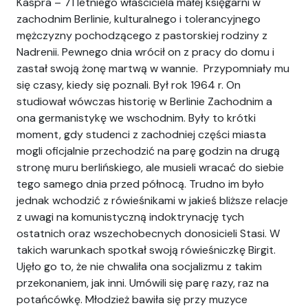
Kaspra – 71 letniego właściciela małej księgarni w
zachodnim Berlinie, kulturalnego i tolerancyjnego
mężczyzny pochodzącego z pastorskiej rodziny z
Nadrenii. Pewnego dnia wrócił on z pracy do domu i
zastał swoją żonę martwą w wannie. Przypomniały mu
się czasy, kiedy się poznali. Był rok 1964 r. On
studiował wówczas historię w Berlinie Zachodnim a
ona germanistykę we wschodnim. Były to krótki
moment, gdy studenci z zachodniej części miasta
mogli oficjalnie przechodzić na parę godzin na drugą
stronę muru berlińskiego, ale musieli wracać do siebie
tego samego dnia przed północą. Trudno im było
jednak wchodzić z rówieśnikami w jakieś bliższe relacje
z uwagi na komunistyczną indoktrynację tych
ostatnich oraz wszechobecnych donosicieli Stasi. W
takich warunkach spotkał swoją rówieśniczkę Birgit.
Ujęło go to, że nie chwaliła ona socjalizmu z takim
przekonaniem, jak inni. Umówili się parę razy, raz na
potańcówkę. Młodzież bawiła się przy muzyce