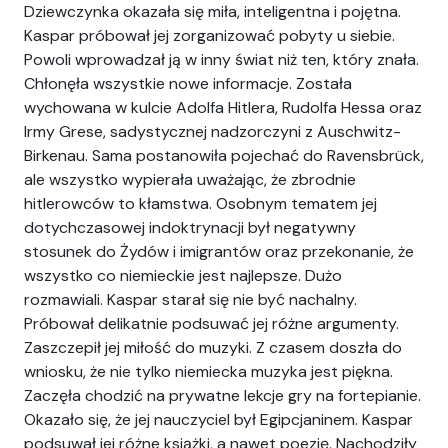
Dziewczynka okazała się miła, inteligentna i pojętna.
Kaspar próbował jej zorganizować pobyty u siebie.
Powoli wprowadzał ją w inny świat niż ten, który znała.
Chłonęła wszystkie nowe informacje. Została
wychowana w kulcie Adolfa Hitlera, Rudolfa Hessa oraz
Irmy Grese, sadystycznej nadzorczyni z Auschwitz-
Birkenau. Sama postanowiła pojechać do Ravensbrück,
ale wszystko wypierała uważając, że zbrodnie
hitlerowców to kłamstwa. Osobnym tematem jej
dotychczasowej indoktrynacji był negatywny
stosunek do Żydów i imigrantów oraz przekonanie, że
wszystko co niemieckie jest najlepsze. Dużo
rozmawiali. Kaspar starał się nie być nachalny.
Próbował delikatnie podsuwać jej różne argumenty.
Zaszczepił jej miłość do muzyki. Z czasem doszła do
wniosku, że nie tylko niemiecka muzyka jest piękna.
Zaczęła chodzić na prywatne lekcje gry na fortepianie.
Okazało się, że jej nauczyciel był Egipcjaninem. Kaspar
podsuwał jej różne książki, a nawet poezję. Nachodziły