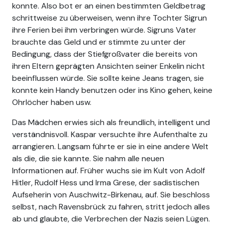
konnte. Also bot er an einen bestimmten Geldbetrag
schrittweise zu überweisen, wenn ihre Tochter Sigrun
ihre Ferien bei ihm verbringen würde. Sigruns Vater
brauchte das Geld und er stimmte zu unter der
Bedingung, dass der Stiefgroßvater die bereits von
ihren Eltern geprägten Ansichten seiner Enkelin nicht
beeinflussen würde. Sie sollte keine Jeans tragen, sie
konnte kein Handy benutzen oder ins Kino gehen, keine
Ohrlöcher haben usw.
Das Mädchen erwies sich als freundlich, intelligent und
verständnisvoll. Kaspar versuchte ihre Aufenthalte zu
arrangieren. Langsam führte er sie in eine andere Welt
als die, die sie kannte. Sie nahm alle neuen
Informationen auf. Früher wuchs sie im Kult von Adolf
Hitler, Rudolf Hess und Irma Grese, der sadistischen
Aufseherin von Auschwitz-Birkenau, auf. Sie beschloss
selbst, nach Ravensbrück zu fahren, stritt jedoch alles
ab und glaubte, die Verbrechen der Nazis seien Lügen.