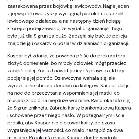
zaatakowana przez bojówkę lewicowców. Nagle jeden
z jej współtowarzyszy wyciągnął pistolet i zastrzelił
lewicowego działacza, a na następny dzień kolegę,
którego podejrzewano, że wydał organizację. Tego
było już dla Sigrun za dużo. Zaczęła się bać, że policja
znajdzie ją i oskarży o udział w działaniach organizacji.
Kaspar był zdania, że powinna pójść do prokuratora i
złożyć doniesienie, bo młody człowiek mógł przecież
zabijać dalej. Znalazł nawet jakiegoś prawnika, który
podjął się jej pomóc. Dziewczyna wahała się, ale
wyraźnie nie chciała donosić na kolegów. Kaspar dał jej
na noc do przeczytania wspomnienia jej matki, co
musiało zrobić na niej duże wrażenie. Rano okazało się,
że Sigrun zniknęła. Zabrała kartę bankomatową Kaspra
i schowane przez niego hasło. W pożegnalnym liście
prosiła, aby Kaspar nie blokował karty do czasu
wygaśnięcia jej ważności, co miało nastąpić za dwa
miesiące. Po jakimś czasie Kaspar dostał wydruki