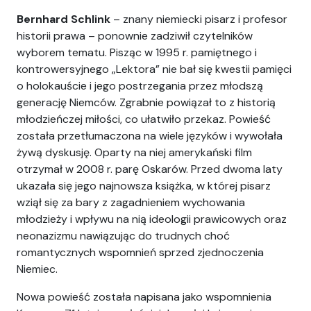
Bernhard Schlink
– znany niemiecki pisarz i profesor
historii prawa – ponownie zadziwił czytelników
wyborem tematu. Pisząc w 1995 r. pamiętnego i
kontrowersyjnego „Lektora” nie bał się kwestii pamięci
o holokauście i jego postrzegania przez młodszą
generację Niemców. Zgrabnie powiązał to z historią
młodzieńczej miłości, co ułatwiło przekaz. Powieść
została przetłumaczona na wiele języków i wywołała
żywą dyskusję. Oparty na niej amerykański film
otrzymał w 2008 r. parę Oskarów. Przed dwoma laty
ukazała się jego najnowsza książka, w której pisarz
wziął się za bary z zagadnieniem wychowania
młodzieży i wpływu na nią ideologii prawicowych oraz
neonazizmu nawiązując do trudnych choć
romantycznych wspomnień sprzed zjednoczenia
Niemiec.
Nowa powieść została napisana jako wspomnienia