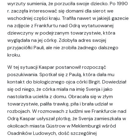
wyrzuty sumienia, że porzuciła swoje dziecko. Po 1990
r. zaczęła interesować się domami dla sierot we
wschodniej części kraju. Trafiła nawet w jakiejś gazecie
na zdjęcie z Frankfurtu nad Odrą wytatuowanej
dziewczyny w podejrzanym towarzystwie, która
wyglądała na jej córkę. Zdobyła adres swojej
przyjaciółki Pauli, ale nie zrobiła żadnego dalszego
kroku.
W tej sytuacji Kaspar postanowił rozpocząć
poszukiwania. Spotkał się z Paulą, która dała mu
kontakt do biologicznego ojca córki Birgit. Dowiedział
się od niego, że córka miała na imię Svenja i jako
nastolatka uciekła z domu. Obracała się w złym
towarzystwie, paliła trawkę, piła i brała udział w
rozbojach. W rozmowach z ludźmi we Frankfurcie nad
Odrą Kaspar usłyszał plotkę, że Svenja zamieszkała w
okolicach miasta Güstrow w Meklemburgii wśród
Osadników Ludowych, dość szczególnej