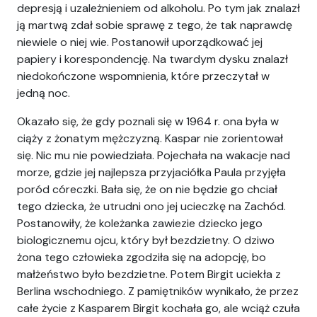
depresją i uzależnieniem od alkoholu. Po tym jak znalazł
ją martwą zdał sobie sprawę z tego, że tak naprawdę
niewiele o niej wie. Postanowił uporządkować jej
papiery i korespondencję. Na twardym dysku znalazł
niedokończone wspomnienia, które przeczytał w
jedną noc.
Okazało się, że gdy poznali się w 1964 r. ona była w
ciąży z żonatym mężczyzną. Kaspar nie zorientował
się. Nic mu nie powiedziała. Pojechała na wakacje nad
morze, gdzie jej najlepsza przyjaciółka Paula przyjęła
poród córeczki. Bała się, że on nie będzie go chciał
tego dziecka, że utrudni ono jej ucieczkę na Zachód.
Postanowiły, że koleżanka zawiezie dziecko jego
biologicznemu ojcu, który był bezdzietny. O dziwo
żona tego człowieka zgodziła się na adopcję, bo
małżeństwo było bezdzietne. Potem Birgit uciekła z
Berlina wschodniego. Z pamiętników wynikało, że przez
całe życie z Kasparem Birgit kochała go, ale wciąż czuła