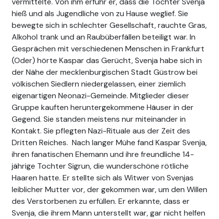
vermittelte. Von ihm erfuhr er, dass die Tochter Svenja
hieß und als Jugendliche von zu Hause weglief. Sie
bewegte sich in schlechter Gesellschaft, rauchte Gras,
Alkohol trank und an Raubüberfällen beteiligt war. In
Gesprächen mit verschiedenen Menschen in Frankfurt
(Oder) hörte Kaspar das Gerücht, Svenja habe sich in
der Nähe der mecklenburgischen Stadt Güstrow bei
völkischen Siedlern niedergelassen, einer ziemlich
eigenartigen Neonazi-Gemeinde. Mitglieder dieser
Gruppe kauften heruntergekommene Häuser in der
Gegend. Sie standen meistens nur miteinander in
Kontakt. Sie pflegten Nazi-Rituale aus der Zeit des
Dritten Reiches. Nach langer Mühe fand Kaspar Svenja,
ihren fanatischen Ehemann und ihre freundliche 14-
jährige Tochter Sigrun, die wunderschöne rötliche
Haaren hatte. Er stellte sich als Witwer von Svenjas
leiblicher Mutter vor, der gekommen war, um den Willen
des Verstorbenen zu erfüllen. Er erkannte, dass er
Svenja, die ihrem Mann unterstellt war, gar nicht helfen