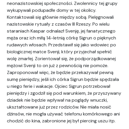
neonazistowskiej społeczności. Zwolennicy tej grupy
wykupywali podupadłe domy w tej okolicy.
Kontaktowali się głównie między sobą. Pielęgnowali
nazistowskie rytuały z czasów III Rzeszy. Po wielu
staraniach Kaspar odnalazł Svenję, jej fanatycznego
męża oraz ich miłą 14-letnią córkę Sigrun o pięknych
rudawych włosach. Przedstawił się jako wdowiec po
biologicznej matce Svenji, który przyjechał spełnić
wolę zmarłej. Zorientował się, że podporządkowanej
mężowi Svenji to on już z pewnością nie pomoże.
Zaproponował więc, że będzie przekazywał pewną
sumę pieniędzy, jeśli ich córka Sigrun będzie spędzała
u niego ferie i wakacje. Ojciec Sigrun potrzebował
pieniędzy i zgodził się pod warunkiem, że przyszywany
dziadek nie będzie wpływał na poglądy wnuczki,
ukształtowane już przez rodziców. Nie miała nosić
dżinsów, nie mogła używać telefonu komórkowego ani
chodzić do kina, zabronione jej był piercing uszu itp.