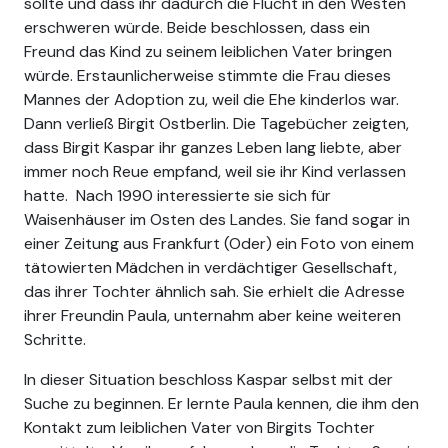
sollte und dass ihr dadurch die Flucht in den Westen
erschweren würde. Beide beschlossen, dass ein
Freund das Kind zu seinem leiblichen Vater bringen
würde. Erstaunlicherweise stimmte die Frau dieses
Mannes der Adoption zu, weil die Ehe kinderlos war.
Dann verließ Birgit Ostberlin. Die Tagebücher zeigten,
dass Birgit Kaspar ihr ganzes Leben lang liebte, aber
immer noch Reue empfand, weil sie ihr Kind verlassen
hatte. Nach 1990 interessierte sie sich für
Waisenhäuser im Osten des Landes. Sie fand sogar in
einer Zeitung aus Frankfurt (Oder) ein Foto von einem
tätowierten Mädchen in verdächtiger Gesellschaft,
das ihrer Tochter ähnlich sah. Sie erhielt die Adresse
ihrer Freundin Paula, unternahm aber keine weiteren
Schritte.
In dieser Situation beschloss Kaspar selbst mit der
Suche zu beginnen. Er lernte Paula kennen, die ihm den
Kontakt zum leiblichen Vater von Birgits Tochter