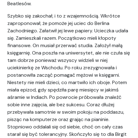
Beatlesów.
Szybko się zakochał, i to z wzajemnością. Wkrótce
zaproponował, że pomoże jej uciec do Berlina
Zachodniego. Załatwił jej lewe papiery. Ucieczka udała
się. Zamieszkali razem. Początkowo mieli kłopoty
finansowe. On musiał przerwać studia. Założył małą
księgarnię. Ona poszła na uniwersytet, ale nie czuła się
tam dobrze ponieważ wszyscy widzieli w niej
uciekinierkę ze Wschodu. Po roku zrezygnowała i
postanowiła zacząć pomagać mężowi w księgarni.
Niestety nie mieli dzieci, co martwiło ich oboje. Potem
miała epizod, gdy spędziła parę miesięcy w jakimś
aśramie w Indiach. Po powrocie próbowała znaleźć
sobie inne zajęcia, ale bez sukcesu. Coraz dłużej
przebywała samotnie w swoim pokoju na poddaszu,
pisząc na komputerze oraz grając na pianinie.
Stopniowo oddalali się od siebie, choć on cały czas
starał się być tolerancyjny. Skończyło się to dla Birgit