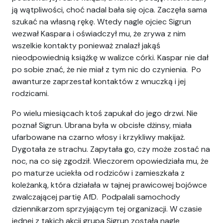
ją wątpliwości, choć nadal bała się ojca. Zaczęła sama
szukać na własną rękę. Wtedy nagle ojciec Sigrun
wezwał Kaspara i oświadczył mu, że zrywa z nim
wszelkie kontakty ponieważ znalazł jakąś
nieodpowiednią książkę w walizce córki. Kaspar nie dał
po sobie znać, że nie miał z tym nic do czynienia. Po
awanturze zaprzestał kontaktów z wnuczką i jej
rodzicami.
Po wielu miesiącach ktoś zapukał do jego drzwi. Nie
poznał Sigrun. Ubrana była w obcisłe dżinsy, miała
ufarbowane na czarno włosy i krzykliwy makijaż.
Dygotała ze strachu. Zapytała go, czy może zostać na
noc, na co się zgodził. Wieczorem opowiedziała mu, że
po maturze uciekła od rodziców i zamieszkała z
koleżanką, która działała w tajnej prawicowej bojówce
zwalczającej partię AfD. Podpalali samochody
dziennikarzom sprzyjającym tej organizacji. W czasie
jednej z takich akcji grupa Sigrun została nagle