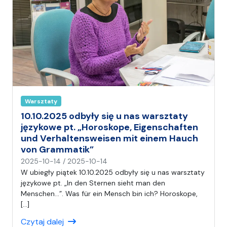
Warsztaty
10.10.2025 odbyły się u nas warsztaty
językowe pt. „Horoskope, Eigenschaften
und Verhaltensweisen mit einem Hauch
von Grammatik”
n
2025-10-14
/
2025-10-14
a
W ubiegły piątek 10.10.2025 odbyły się u nas warsztaty
p
językowe pt. „In den Sternen sieht man den
i
Menschen…”. Was für ein Mensch bin ich? Horoskope,
s
[…]
a
Czytaj dalej
ł