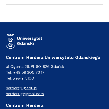
(
a
)
A
n
i
a
Centrum Herdera Uniwersytetu Gdańskiego
ul. Ogarna 26, PL 80-826 Gdańsk
Tel.:
+48 58 305 73 17
Tel. wewn.: 3100
herder@ug.edu.pl
herder.ug@gmail.com
Centrum Herdera