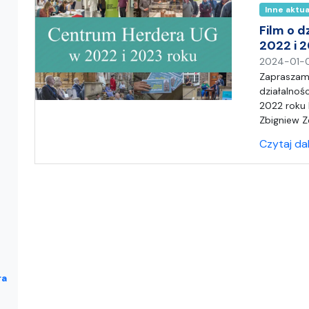
Inne aktu
Film o 
2022 i 2
2024-01-
Zapraszamy
działalnoś
2022 roku 
Zbigniew Z
Czytaj da
ra