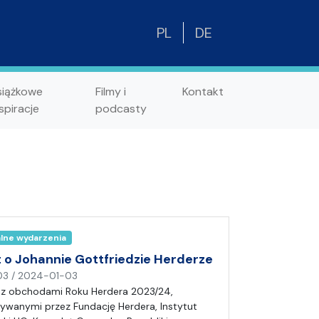
PL
DE
siążkowe
Filmy i
Kontakt
spiracje
podcasty
alne wydarzenia
 o Johannie Gottfriedzie Herderze
n
03
/
2024-01-03
a
 z obchodami Roku Herdera 2023/24,
p
wanymi przez Fundację Herdera, Instytut