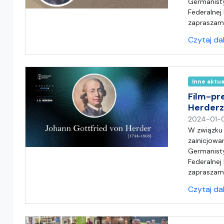
Germanisty
Federalnej
zapraszam
Czytaj da
Inne aktu
Film-pr
Herder
2024-01-
W związku
zainicjowa
Germanisty
Federalnej
zapraszam
Czytaj da