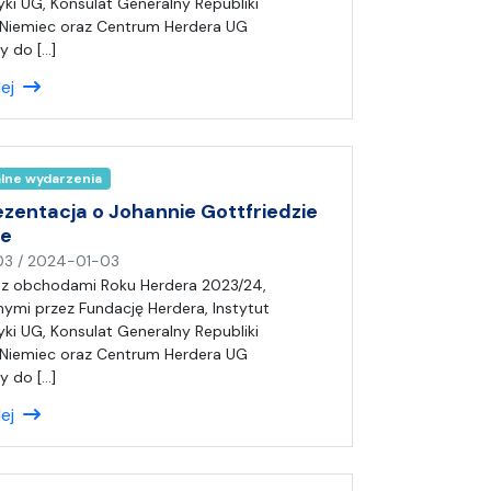
i
ki UG, Konsulat Generalny Republiki
s
 Niemiec oraz Centrum Herdera UG
a
y do […]
ł
lej
(
a
)
A
alne wydarzenia
n
i
ezentacja o Johannie Gottfriedzie
a
ze
n
03
/
2024-01-03
a
 z obchodami Roku Herdera 2023/24,
p
nymi przez Fundację Herdera, Instytut
i
ki UG, Konsulat Generalny Republiki
s
 Niemiec oraz Centrum Herdera UG
a
y do […]
ł
lej
(
a
)
A