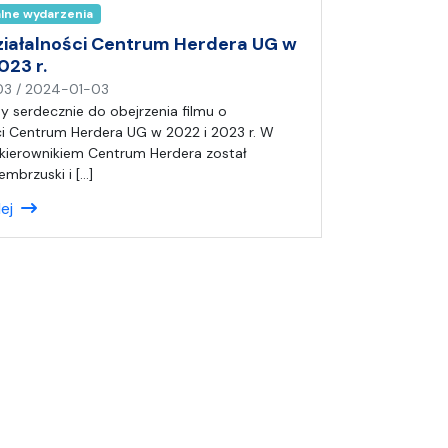
alne wydarzenia
n
i
działalności Centrum Herdera UG w
a
023 r.
n
03
/
2024-01-03
a
 serdecznie do obejrzenia filmu o
p
ci Centrum Herdera UG w 2022 i 2023 r. W
i
kierownikiem Centrum Herdera został
s
embrzuski i […]
a
lej
ł
(
a
)
A
n
i
a