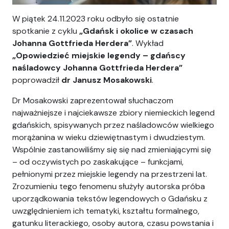
W piątek 24.11.2023 roku odbyło się ostatnie
spotkanie z cyklu
„Gdańsk i okolice w czasach
Johanna Gottfrieda Herdera”
. Wykład
„Opowiedzieć miejskie legendy – gdańscy
naśladowcy Johanna Gottfrieda Herdera”
poprowadził
dr Janusz Mosakowski
.
Dr Mosakowski zaprezentował słuchaczom
najważniejsze i najciekawsze zbiory niemieckich legend
gdańskich, spisywanych przez naśladowców wielkiego
morążanina w wieku dziewiętnastym i dwudziestym.
Wspólnie zastanowiliśmy się się nad zmieniającymi się
– od oczywistych po zaskakujące – funkcjami,
pełnionymi przez miejskie legendy na przestrzeni lat.
Zrozumieniu tego fenomenu służyły autorska próba
uporządkowania tekstów legendowych o Gdańsku z
uwzględnieniem ich tematyki, kształtu formalnego,
gatunku literackiego, osoby autora, czasu powstania i