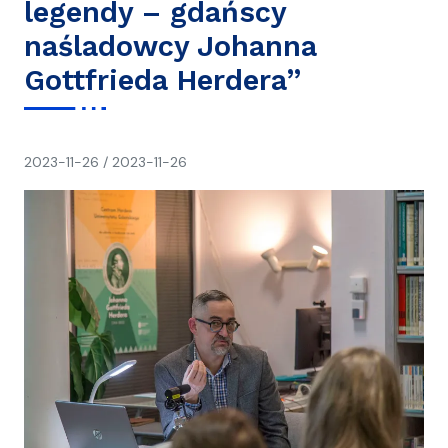
legendy – gdańscy
naśladowcy Johanna
Gottfrieda Herdera”
napisał(a)
2023-11-26
/
2023-11-26
Ania