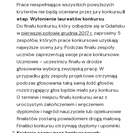
Prace niespełniające wszystkich powyższych
kryteriów nie będą oceniane przez jury konkursu.
II
etap
:
Wyłonienie laureatów konkursu
Do finału konkursu, który odbędzie się w Gdańsku
w
pierwszej połowie grudnia 2017 r.
zaprosimy 5
zespołów, których prace konkursowe uzyskają
najwyższe oceny jury. Podczas finału zespoły
uczniów zaprezentują swoje prace konkursowe.
Uczniowie – uczestnicy finału w drodze
głosowania wybiorą zwycięską pracę. W
przypadku gdy zespoły projektowe otrzymają
podczas głosowania taką samą ilość głosów,
rozstrzygający głos będzie miało jury konkursu.
O terminie i miejscu finału konkursu wraz z
uroczystym zakończeniem i wręczeniem
dyplomów i nagród nauczyciele lub opiekunowie
finalistów zostaną powiadomieni drogą mailową.
Finaliści konkursu otrzymają dyplomy i upominki.
Kryteria oceny prac konkursowych: