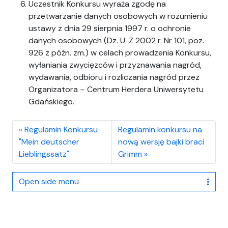
Uczestnik Konkursu wyraża zgodę na
przetwarzanie danych osobowych w rozumieniu
ustawy z dnia 29 sierpnia 1997 r. o ochronie
danych osobowych (Dz. U. Z 2002 r. Nr 101, poz.
926 z późn. zm.) w celach prowadzenia Konkursu,
wyłaniania zwycięzców i przyznawania nagród,
wydawania, odbioru i rozliczania nagród przez
Organizatora – Centrum Herdera Uniwersytetu
Gdańskiego.
طراحی اپلیکیشن
نیازمندیها
طراحی قالب وردپرس
مبلمان اداری
ساخت اپلیکیشن
Regulamin Konkursu
Regulamin konkursu na
"Mein deutscher
nową wersję bajki braci
Lieblingssatz"
Grimm
Open side menu