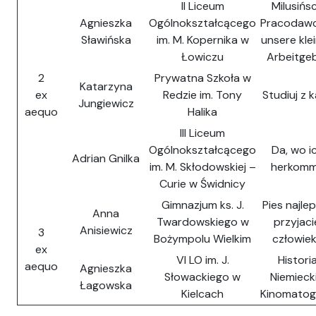
II Liceum
Milusińs
Agnieszka
Ogólnokształcącego
Pracodaw
Sławińska
im. M. Kopernika w
unsere kle
Łowiczu
Arbeitge
2
Prywatna Szkoła w
Katarzyna
ex
Redzie im. Tony
Studiuj z 
Jungiewicz
aequo
Halika
III Liceum
Ogólnokształcącego
Da, wo i
Adrian Gnilka
im. M. Skłodowskiej –
herkom
Curie w Świdnicy
Gimnazjum ks. J.
Pies najle
Anna
Twardowskiego w
przyjaci
Anisiewicz
3
Bożympolu Wielkim
człowie
ex
VI LO im. J.
Histori
aequo
Agnieszka
Słowackiego w
Niemiecki
Łagowska
Kielcach
Kinomatogr