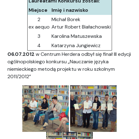
Laureatami Konkursu zostali:
Miejsce
Imię i nazwisko
2
Michał Borek
ex aequo
Artur Robert Białachowski
3
Karolina Matuszewska
4
Katarzyna Jungiewicz
06.07.2012
w Centrum Herdera odbył się finał III edycji
ogólnopolskiego konkursu „Nauczanie języka
niemieckiego metodą projektu w roku szkolnym
2011/2012”