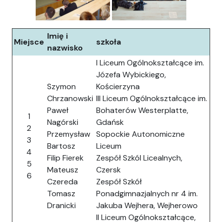
Imię i
Miejsce
szkoła
nazwisko
I Liceum Ogólnokształcące im.
Józefa Wybickiego,
Szymon
Kościerzyna
Chrzanowski
III Liceum Ogólnokształcące im.
Paweł
Bohaterów Westerplatte,
1
Nagórski
Gdańsk
2
Przemysław
Sopockie Autonomiczne
3
Bartosz
Liceum
4
Filip Fierek
Zespół Szkól Licealnych,
5
Mateusz
Czersk
6
Czereda
Zespół Szkół
Tomasz
Ponadgimnazjalnych nr 4 im.
Dranicki
Jakuba Wejhera, Wejherowo
II Liceum Ogólnokształcące,