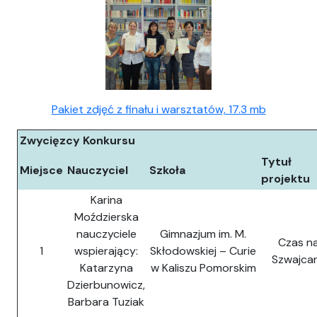
Pakiet zdjęć z finału i warsztatów, 17.3 mb
Zwycięzcy Konkursu
Tytuł
Miejsce
Nauczyciel
Szkoła
projektu
Karina
Moździerska
nauczyciele
Gimnazjum im. M.
Czas n
1
wspierający:
Skłodowskiej – Curie
Szwajcar
Katarzyna
w Kaliszu Pomorskim
Dzierbunowicz,
Barbara Tuziak