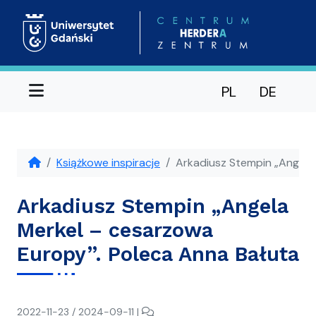
Menu
PL
DE
Książkowe inspiracje
Arkadiusz Stempin „Angela
Arkadiusz Stempin „Angela
Merkel – cesarzowa
Europy”. Poleca Anna Bałuta
napisał(a)
Dodaj
2022-11-23
/
2024-09-11
|