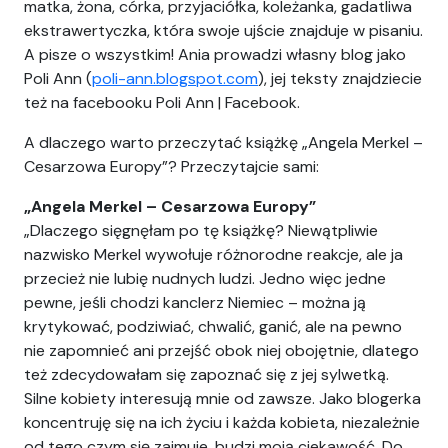
matka, żona, córka, przyjaciółka, koleżanka, gadatliwa
ekstrawertyczka, która swoje ujście znajduje w pisaniu.
A pisze o wszystkim! Ania prowadzi własny blog jako
Poli Ann (
poli-ann.blogspot.com
), jej teksty znajdziecie
też na facebooku Poli Ann | Facebook.
A dlaczego warto przeczytać książkę „Angela Merkel –
Cesarzowa Europy”? Przeczytajcie sami:
„Angela Merkel – Cesarzowa Europy”
„Dlaczego sięgnęłam po tę książkę? Niewątpliwie
nazwisko Merkel wywołuje różnorodne reakcje, ale ja
przecież nie lubię nudnych ludzi. Jedno więc jedne
pewne, jeśli chodzi kanclerz Niemiec – można ją
krytykować, podziwiać, chwalić, ganić, ale na pewno
nie zapomnieć ani przejść obok niej obojętnie, dlatego
też zdecydowałam się zapoznać się z jej sylwetką.
Silne kobiety interesują mnie od zawsze. Jako blogerka
koncentruję się na ich życiu i każda kobieta, niezależnie
od tego czym się zajmuje, budzi moją ciekawość. Do