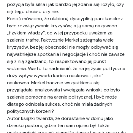
pozycja była silna i jak bardzo jej zdanie się liczyło, czy
się tego chciało czy nie.
Ponoć mówiono, że ulubioną dyscypliną pani kanclerz
było rozwiązywanie kryzysów, a ją samą nazywano
„fizykiem władzy”, co w jej przypadku uważam za
szalenie trafne. Faktycznie Merkel zażegnała wiele
kryzysów, bez jej obecności nie mogły odbywać się
najważniejsze spotkania i negocjacje i choć nie zawsze
się z nią zgadzano, to respektowano jej punkt
widzenia. Warto tu nadmienić, że na jej życie polityczne
duży wpływ wywarła kariera naukowa i „oko”
naukowca. Merkel bacznie wszystkiemu się
przyglądała, analizowała i wyciągała wnioski, co było
szalenie pomocne na arenie politycznej. I być może
dlatego odniosła sukces, choć nie miała żadnych
politycznych korzeni?
Autor książki twierdzi, że dorastanie w domu jako
dziecko pastora, gdzie ten sam ojciec był także
osobowością surową, niemalże despotyczną, nauczyły