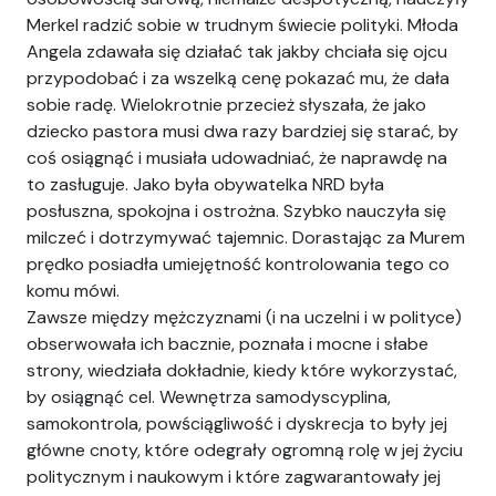
Merkel radzić sobie w trudnym świecie polityki. Młoda
Angela zdawała się działać tak jakby chciała się ojcu
przypodobać i za wszelką cenę pokazać mu, że dała
sobie radę. Wielokrotnie przecież słyszała, że jako
dziecko pastora musi dwa razy bardziej się starać, by
coś osiągnąć i musiała udowadniać, że naprawdę na
to zasługuje. Jako była obywatelka NRD była
posłuszna, spokojna i ostrożna. Szybko nauczyła się
milczeć i dotrzymywać tajemnic. Dorastając za Murem
prędko posiadła umiejętność kontrolowania tego co
komu mówi.
Zawsze między mężczyznami (i na uczelni i w polityce)
obserwowała ich bacznie, poznała i mocne i słabe
strony, wiedziała dokładnie, kiedy które wykorzystać,
by osiągnąć cel. Wewnętrza samodyscyplina,
samokontrola, powściągliwość i dyskrecja to były jej
główne cnoty, które odegrały ogromną rolę w jej życiu
politycznym i naukowym i które zagwarantowały jej