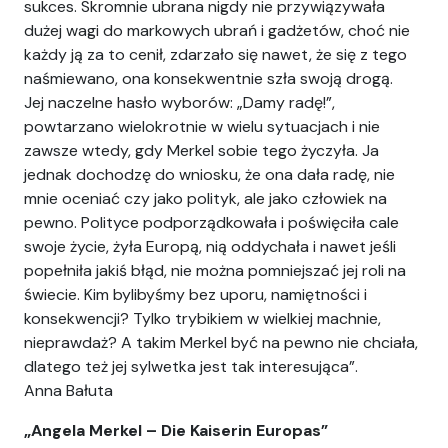
sukces. Skromnie ubrana nigdy nie przywiązywała
dużej wagi do markowych ubrań i gadżetów, choć nie
każdy ją za to cenił, zdarzało się nawet, że się z tego
naśmiewano, ona konsekwentnie szła swoją drogą.
Jej naczelne hasło wyborów: „Damy radę!”,
powtarzano wielokrotnie w wielu sytuacjach i nie
zawsze wtedy, gdy Merkel sobie tego życzyła. Ja
jednak dochodzę do wniosku, że ona dała radę, nie
mnie oceniać czy jako polityk, ale jako człowiek na
pewno. Polityce podporządkowała i poświęciła cale
swoje życie, żyła Europą, nią oddychała i nawet jeśli
popełniła jakiś błąd, nie można pomniejszać jej roli na
świecie. Kim bylibyśmy bez uporu, namiętności i
konsekwencji? Tylko trybikiem w wielkiej machnie,
nieprawdaż? A takim Merkel być na pewno nie chciała,
dlatego też jej sylwetka jest tak interesująca”.
Anna Bałuta
„Angela Merkel – Die Kaiserin Europas”