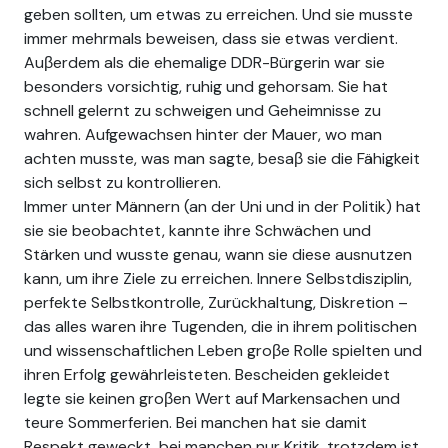
geben sollten, um etwas zu erreichen. Und sie musste
immer mehrmals beweisen, dass sie etwas verdient.
Auβerdem als die ehemalige DDR-Bürgerin war sie
besonders vorsichtig, ruhig und gehorsam. Sie hat
schnell gelernt zu schweigen und Geheimnisse zu
wahren. Aufgewachsen hinter der Mauer, wo man
achten musste, was man sagte, besaβ sie die Fähigkeit
sich selbst zu kontrollieren.
Immer unter Männern (an der Uni und in der Politik) hat
sie sie beobachtet, kannte ihre Schwächen und
Stärken und wusste genau, wann sie diese ausnutzen
kann, um ihre Ziele zu erreichen. Innere Selbstdisziplin,
perfekte Selbstkontrolle, Zurückhaltung, Diskretion –
das alles waren ihre Tugenden, die in ihrem politischen
und wissenschaftlichen Leben groβe Rolle spielten und
ihren Erfolg gewährleisteten. Bescheiden gekleidet
legte sie keinen groβen Wert auf Markensachen und
teure Sommerferien. Bei manchen hat sie damit
Respekt geweckt, bei manchen nur Kritik, trotzdem ist