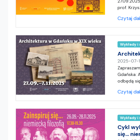
27.09.2025
prof. Krzys
Czytaj da
Wykłady i
Archite
2025-07-
Zapraszamy
Gdańska: A
odbędą się
Czytaj da
Wykłady i
Cykl wy
się… nie