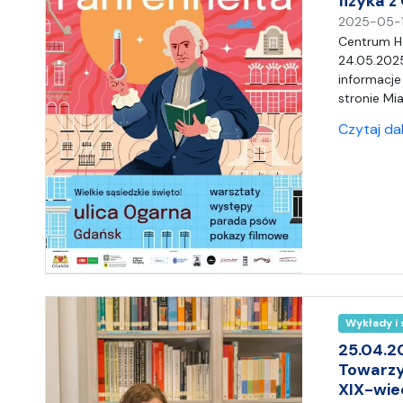
fizyka 
2025-05-
Centrum H
24.05.2025
informacje
stronie Mi
Czytaj da
Wykłady i
25.04.2
Towarzy
XIX-wie