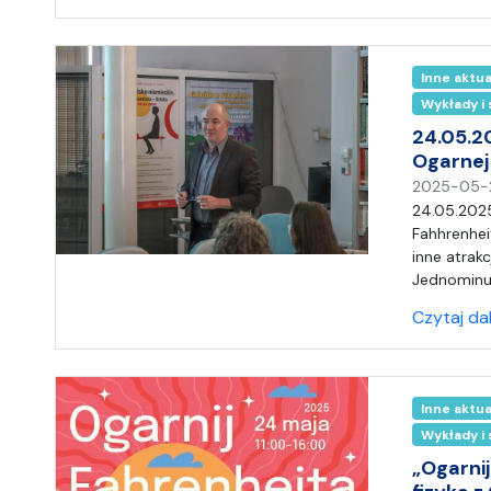
Inne aktu
Wykłady i
24.05.2
Ogarnej
2025-05-
24.05.2025
Fahhrenhei
inne atrakc
Jednominut
Czytaj da
Inne aktu
Wykłady i
„Ogarnij