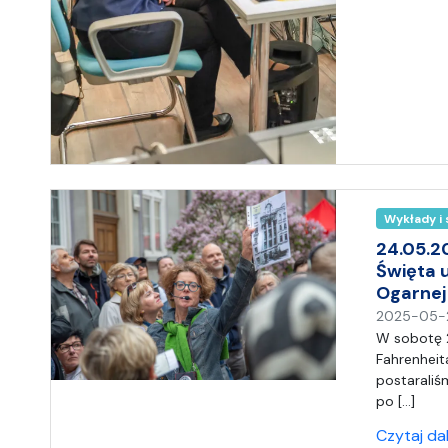
Wykłady i
24.05.2
Święta u
Ogarnej
2025-05-
W sobotę 2
Fahrenheit
postaraliś
po […]
Czytaj da