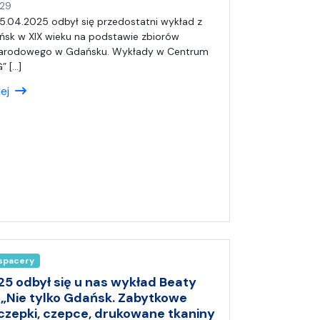
n
29
a
5.04.2025 odbył się przedostatni wykład z
p
ńsk w XIX wieku na podstawie zbiorów
i
rodowego w Gdańsku. Wykłady w Centrum
s
” […]
a
lej
ł
(
a
)
A
n
i
a
 spacery
25 odbył się u nas wykład Beaty
 „Nie tylko Gdańsk. Zabytkowe
 czepki, czepce, drukowane tkaniny