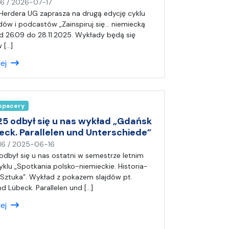
n
16
/
2026-07-17
a
a
erdera UG zaprasza na drugą edycję cyklu
p
dów i podcastów „Zainspiruj się… niemiecką
i
 od 26.09 do 28.11.2025. Wykłady będą się
s
 […]
a
lej
ł
(
a
)
 spacery
A
n
25 odbył się u nas wykład „Gdańsk
i
eck. Parallelen und Unterschiede”
a
n
16
/
2025-06-16
a
odbył się u nas ostatni w semestrze letnim
p
yklu „Spotkania polsko-niemieckie. Historia-
i
-Sztuka”. Wykład z pokazem slajdów pt.
s
d Lübeck. Parallelen und […]
a
lej
ł
(