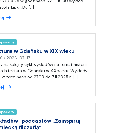
i
: 26.09.25 w godzinach 17.30‒19.30 wykład
s
ztofa Lipki „Du […]
a
lej
ł
(
a
)
 spacery
A
n
ktura w Gdańsku w XIX wieku
i
n
16
/
2026-07-17
a
a
 na kolejny cykl wykładów na temat historii
p
rchitektura w Gdańsku w XIX wieku. Wykłady
i
 w terminach od 27.09 do 7.11.2025 r. […]
s
lej
a
ł
(
a
 spacery
)
A
kładów i podcastów „Zainspiruj
n
miecką filozofią”
i