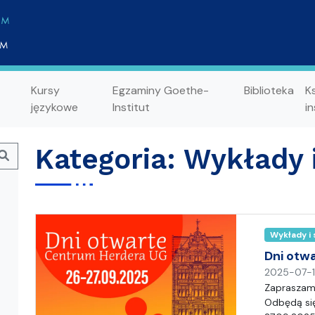
Kursy
Egzaminy Goethe-
Biblioteka
K
językowe
Institut
in
Kategoria:
Wykłady 
Search
Wykłady i
Dni otw
2025-07-
Zapraszam
Odbędą się