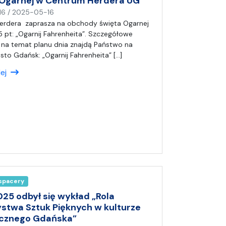
z Ogarnej w Centrum Herdera UG
n
16
/
2025-05-16
a
erdera zaprasza na obchody święta Ogarnej
p
 pt: „Ogarnij Fahrenheita”. Szczegółowe
i
 na temat planu dnia znajdą Państwo na
s
asto Gdańsk: „Ogarnij Fahrenheita” […]
a
lej
ł
(
a
)
A
n
i
a
 spacery
025 odbył się wykład „Rola
stwa Sztuk Pięknych w kulturze
cznego Gdańska”