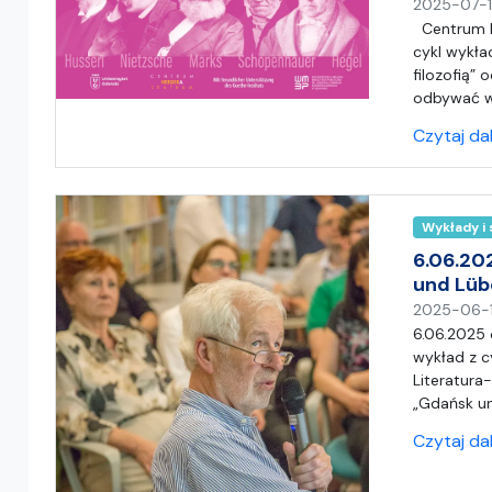
2025-07-
Centrum H
cykl wykła
filozofią”
odbywać w
Czytaj da
Wykłady i
6.06.20
und Lüb
2025-06-
6.06.2025 
wykład z c
Literatura
„Gdańsk un
Czytaj da