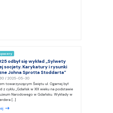
a
)
A
n
i
a
 spacery
025 odbył się wykład „Sylwety
j socjety. Karykatury i rysunki
zne Johna Sprotta Stoddarta”
n
30
/
2025-05-30
a
m towarzyszącym Świętu ul. Ogarnej był
p
d z cyklu „Gdańsk w XIX wieku na podstawie
i
uzeum Narodowego w Gdańsku. Wykłady w
s
rdera […]
a
lej
ł