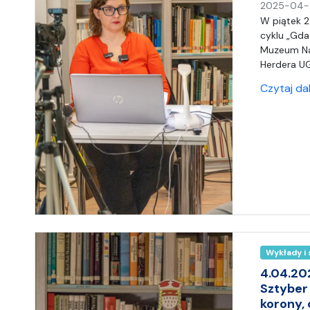
2025-04-
W piątek 2
cyklu „Gda
Muzeum Na
Herdera UG
Czytaj da
Wykłady i
4.04.20
Sztyber
korony,