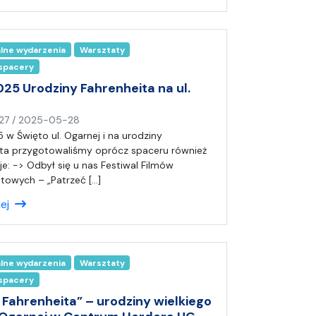
(
a
)
alne wydarzenia
Warsztaty
A
 spacery
n
i
025 Urodziny Fahrenheita na ul.
a
n
27
/
2025-05-28
a
 w Święto ul. Ogarnej i na urodziny
p
ta przygotowaliśmy oprócz spaceru również
i
je: -> Odbył się u nas Festiwal Filmów
s
owych – „Patrzeć […]
a
lej
ł
(
a
)
alne wydarzenia
Warsztaty
A
 spacery
n
i
 Fahrenheita” – urodziny wielkiego
a