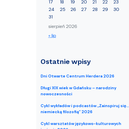
17
18
19
20
21
22
23
24
25
26
27
28
29
30
31
sierpień 2026
« lip
Ostatnie wpisy
Dni Otwarte Centrum Herdera 2026
Długi XIX wiek w Gdańsku – narodziny
nowoczesności
Cykl wykładów i podcastów „Zainspiruj się…
niemiecką filozofią” 2026
Cykl warsztatów językowo-kulturowych