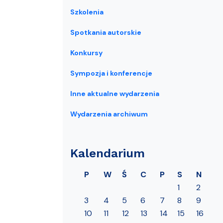
Szkolenia
Spotkania autorskie
Konkursy
Sympozja i konferencje
Inne aktualne wydarzenia
Wydarzenia archiwum
Kalendarium
P
W
Ś
C
P
S
N
1
2
3
4
5
6
7
8
9
10
11
12
13
14
15
16