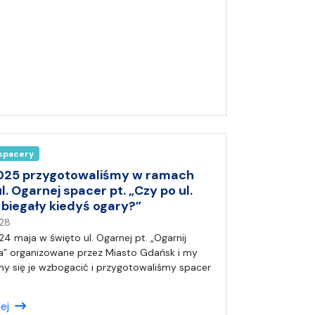
(
a
)
A
n
i
a
 spacery
025 przygotowaliśmy w ramach
l. Ogarnej spacer pt. „Czy po ul.
 biegały kiedyś ogary?”
n
28
a
4 maja w święto ul. Ogarnej pt. „Ogarnij
p
a” organizowane przez Miasto Gdańsk i my
i
my się je wzbogacić i przygotowaliśmy spacer
s
a
lej
ł