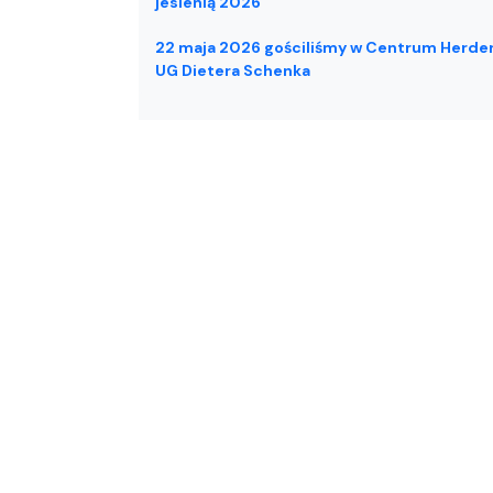
jesienią 2026
22 maja 2026 gościliśmy w Centrum Herde
UG Dietera Schenka