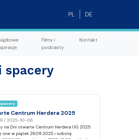
PL
DE
siążkowe
Filmy i
Kontakt
spiracje
podcasty
i spacery
 spacery
arte Centrum Herdera 2025
n
16
/
2025-10-06
a
y na Dni otwarte Centrum Herdera UG 2025.
p
 one w piątek 26.09.2025 i sobotę