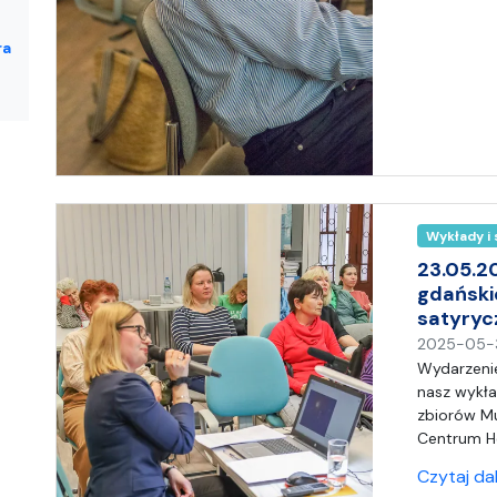
ra
Wykłady i
23.05.2
gdańskie
satyryc
2025-05-
Wydarzenie
nasz wykła
zbiorów M
Centrum He
Czytaj da