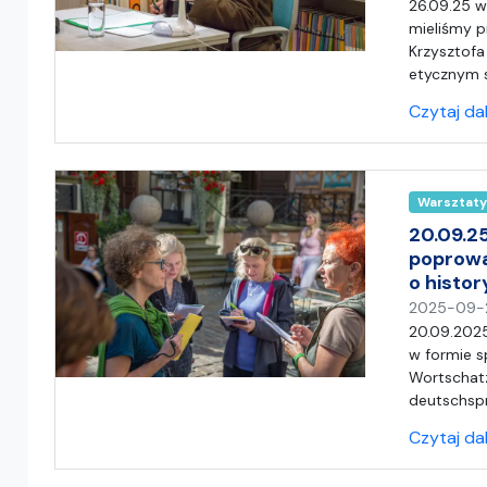
26.09.25 
mieliśmy p
Krzysztofa
etycznym s
Czytaj da
Warsztaty
20.09.2
poprowa
o histo
2025-09-
20.09.2025
w formie s
Wortschatz
deutschspr
Czytaj da