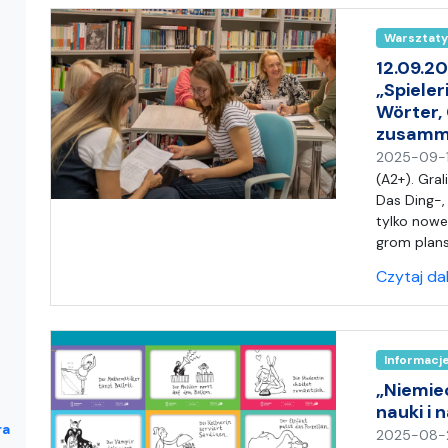
Warsztaty
12.09.20
„Spiele
Wörter,
zusamm
2025-09-
(A2+). Gra
Das Ding-,
tylko nowe
grom plan
Czytaj da
Informacj
„Niemiec
nauki i 
ra
2025-08-