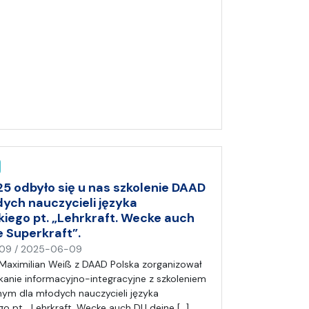
(
a
)
A
n
i
a
25 odbyło się u nas szkolenie DAAD
dych nauczycieli języka
kiego pt. „Lehrkraft. Wecke auch
e Superkraft”.
n
09
/
2025-06-09
a
Maximilian Weiß z DAAD Polska zorganizował
p
kanie informacyjno-integracyjne z szkoleniem
i
ym dla młodych nauczycieli języka
s
go pt. „Lehrkraft. Wecke auch DU deine […]