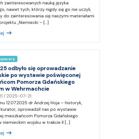
a
h zainteresowanych nauką języka
p
o, nawet tych, którzy nigdy się go nie uczyli,
i
 do zainteresowania się naszymi materiałami
s
rojektu „Niemiecki – […]
a
lej
ł
(
a
)
 spacery
A
n
025 odbyło się oprowadzanie
i
skie po wystawie poświęconej
a
ańcom Pomorza Gdańskiego
ym w Wehrmachcie
n
21
/
2025-07-21
a
mu 12.07.2025 dr Andrzej Hoja – historyk,
p
, kurator, oprowadził nas po wystawie
i
ej mieszkańcom Pomorza Gdańskiego
s
 niemieckim wojsku w trakcie II […]
a
lej
ł