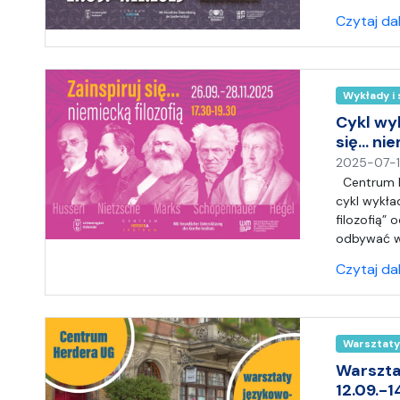
Czytaj da
Wykłady i
Cykl wy
się… nie
2025-07-
Centrum H
cykl wykła
filozofią”
odbywać w
Czytaj da
Warsztaty
Warszta
12.09.-1