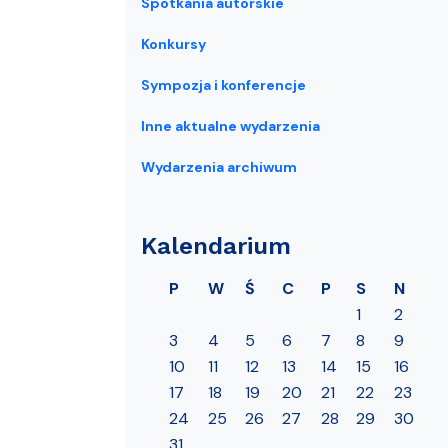
Spotkania autorskie
Konkursy
Sympozja i konferencje
Inne aktualne wydarzenia
Wydarzenia archiwum
Kalendarium
P
W
Ś
C
P
S
N
1
2
3
4
5
6
7
8
9
10
11
12
13
14
15
16
17
18
19
20
21
22
23
24
25
26
27
28
29
30
31