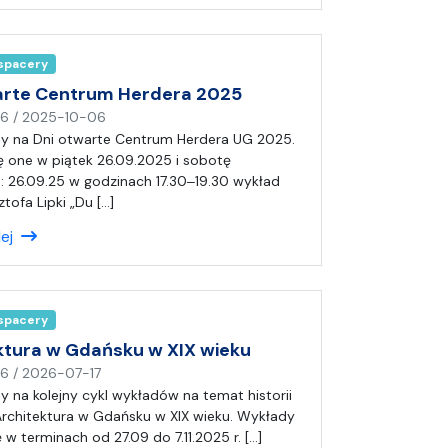
(
a
)
 spacery
A
n
arte Centrum Herdera 2025
i
n
16
/
2025-10-06
a
a
y na Dni otwarte Centrum Herdera UG 2025.
p
 one w piątek 26.09.2025 i sobotę
i
: 26.09.25 w godzinach 17.30‒19.30 wykład
s
ztofa Lipki „Du […]
a
lej
ł
(
a
)
 spacery
A
n
ktura w Gdańsku w XIX wieku
i
n
16
/
2026-07-17
a
a
 na kolejny cykl wykładów na temat historii
p
rchitektura w Gdańsku w XIX wieku. Wykłady
i
 w terminach od 27.09 do 7.11.2025 r. […]