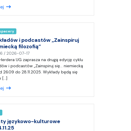
s
lej
a
ł
(
a
 spacery
)
A
kładów i podcastów „Zainspiruj
n
miecką filozofią”
i
n
16
/
2026-07-17
a
a
erdera UG zaprasza na drugą edycję cyklu
p
dów i podcastów „Zainspiruj się… niemiecką
i
 od 26.09 do 28.11.2025. Wykłady będą się
s
 […]
a
lej
ł
(
a
)
A
n
ty językowo-kulturowe
i
4.11.25