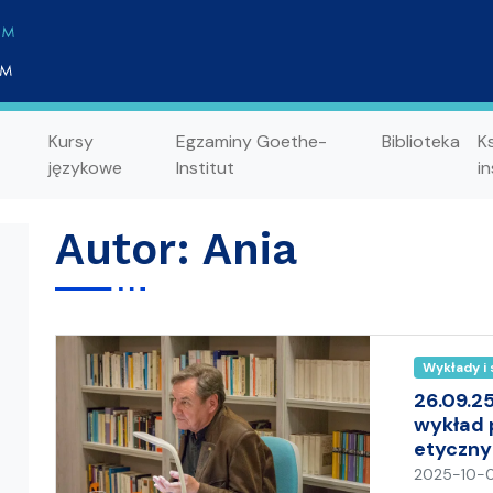
Kursy
Egzaminy Goethe-
Biblioteka
K
językowe
Institut
in
Autor:
Ania
Wykłady i
26.09.25
wykład p
etyczny
2025-10-