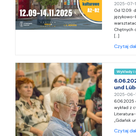
2025-07-
Od 12.09. 
językowo-
warsztatac
Chętnych d
[…]
Czytaj da
Wykłady i
6.06.20
und Lüb
2025-06-
6.06.2025 
wykład z c
Literatura
„Gdańsk un
Czytaj da