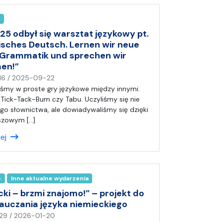
a
)
A
n
25 odbył się warsztat językowy pt.
i
risches Deutsch. Lernen wir neue
a
 Grammatik und sprechen wir
en!”
n
16
/
2025-09-22
a
liśmy w proste gry językowe między innymi:
p
 Tick-Tack-Bum czy Tabu. Uczyliśmy się nie
i
go słownictwa, ale dowiadywaliśmy się dzięki
s
szowym […]
a
lej
ł
(
a
)
e
Inne aktualne wydarzenia
A
n
ki – brzmi znajomo!” – projekt do
i
nauczania języka niemieckiego
a
n
29
/
2026-01-20