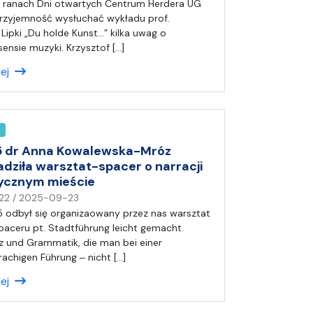
a
w ranach Dni otwartych Centrum Herdera UG
p
rzyjemność wysłuchać wykładu prof.
i
 Lipki „Du holde Kunst…” kilka uwag o
s
ensie muzyki. Krzysztof […]
a
lej
ł
(
a
)
A
n
5 dr Anna Kowalewska-Mróz
i
dziła warsztat-spacer o narracji
a
rycznym mieście
n
22
/
2025-09-23
a
 odbył się organizaowany przez nas warsztat
p
paceru pt. Stadtführung leicht gemacht.
i
 und Grammatik, die man bei einer
s
achigen Führung ‒ nicht […]
a
lej
ł
(