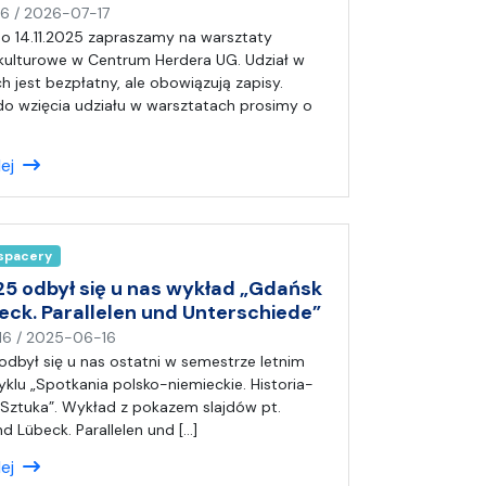
a
n
16
/
2026-07-17
a
do 14.11.2025 zapraszamy na warsztaty
p
kulturowe w Centrum Herdera UG. Udział w
i
h jest bezpłatny, ale obowiązują zapisy.
s
o wzięcia udziału w warsztatach prosimy o
a
ł
lej
(
a
)
A
 spacery
n
i
25 odbył się u nas wykład „Gdańsk
a
eck. Parallelen und Unterschiede”
n
16
/
2025-06-16
a
odbył się u nas ostatni w semestrze letnim
p
yklu „Spotkania polsko-niemieckie. Historia-
i
-Sztuka”. Wykład z pokazem slajdów pt.
s
d Lübeck. Parallelen und […]
a
lej
ł