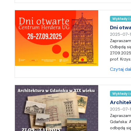
Wykłady i
Dni otw
2025-07-
Zapraszam
Odbędą się
27.09.2025
prof. Krzys
Czytaj da
Wykłady i
Archite
2025-07-
Zapraszamy
Gdańska: A
odbędą się