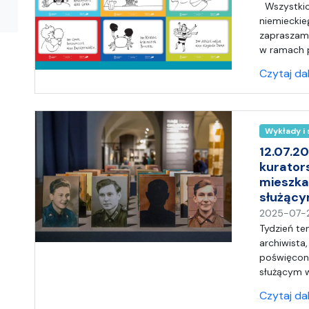
Wszystkic
niemieckieg
zapraszamy
w ramach p
Czytaj da
Wykłady i
12.07.2
kurator
mieszk
służąc
2025-07-
Tydzień te
archiwista
poświęcon
służącym w
Czytaj da