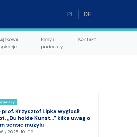
PL
DE
siążkowe
Filmy i
Kontakt
spiracje
podcasty
 spacery
 prof. Krzysztof Lipka wygłosił
t. „Du holde Kunst…” kilka uwag o
m sensie muzyki
n
06
/
2025-10-06