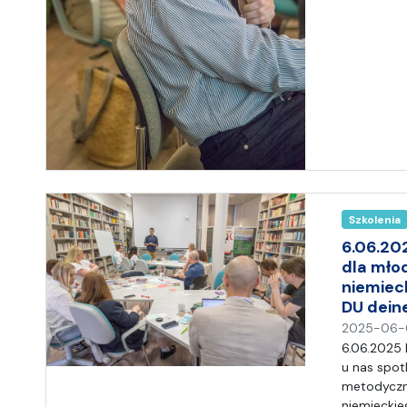
Szkolenia
6.06.20
dla mło
niemiec
DU dein
2025-06-
6.06.2025 
u nas spot
metodyczn
niemieckie