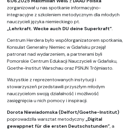
6.06.2025
Maximilian Weiß
z
DAAD Polska
zorganizował u nas spotkanie informacyjno-
integracyjne z szkoleniem metodycznym dla młodych
nauczycieli języka niemieckiego pt.
„Lehrkraft. Wecke auch DU deine Superkraft”
.
Centrum Herdera było współorganizatorem spotkania,
Konsulat Generalny Niemiec w Gdańsku przejął
patronat nad wydarzeniem, a partnerami byli
Pomorskie Centrum Edukacji Nauczycieli w Gdańsku,
Goethe-Institut Warschau oraz PSNJN Trójmiasto.
Wszystkie z reprezentowanych instytucji i
stowarzyszeń przedstawili przyszłym młodym
nauczycielom swoją działalność i możliwość
zasięgnięcia u nich pomocy i inspiracji.
Dorota Niewiadomska (Delfort/Goethe-Institut)
poprowadziła warsztat metodyczny
„
Digital
gewappnet für die ersten Deutschstunden”
, a