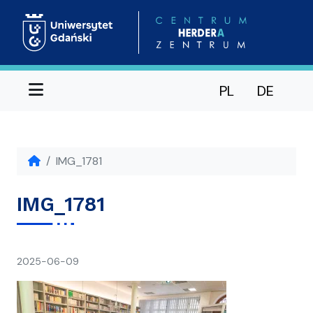
Menu
PL
DE
IMG_1781
IMG_1781
napisał(a)
2025-06-09
Ania