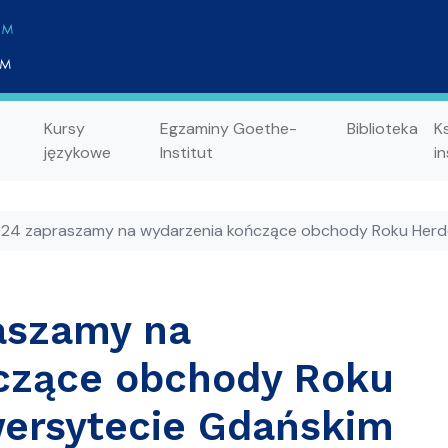
Kursy
Egzaminy Goethe-
Biblioteka
K
językowe
Institut
in
024 zapraszamy na wydarzenia kończące obchody Roku Herd
aszamy na
czące obchody Roku
wersytecie Gdańskim