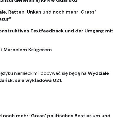
 Konsul Generalnej RFN w Gdańsku
Aale, Ratten, Unken und noch mehr: Grass‘
atur“
Konstruktives Textfeedback und der Umgang mit
er i Marcelem Krügerem
ęzyku niemieckim i odbywać się będą na
Wydziale
Gdańsk, sala wykładowa 021.
d noch mehr: Grass‘ politisches Bestiarium und