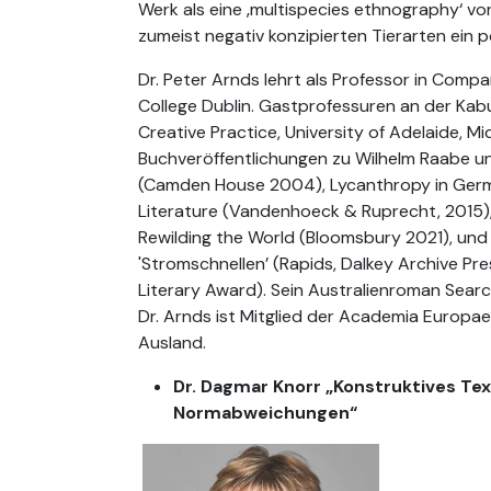
Werk als eine ‚multispecies ethnography‘ vor,
zumeist negativ konzipierten Tierarten ein 
Dr. Peter Arnds lehrt als Professor in Comp
College Dublin. Gastprofessuren an der Kabul
Creative Practice, University of Adelaide, 
Buchveröffentlichungen zu Wilhelm Raabe un
(Camden House 2004), Lycanthropy in Germa
Literature (Vandenhoeck & Ruprecht, 2015),
Rewilding the World (Bloomsbury 2021), und
'Stromschnellen’ (Rapids, Dalkey Archive Pres
Literary Award). Sein Australienroman Search
Dr. Arnds ist Mitglied der Academia Europ
Ausland.
Dr. Dagmar Knorr „Konstruktives T
Normabweichungen“