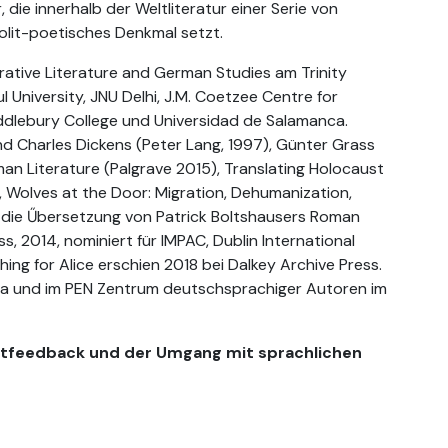
 die innerhalb der Weltliteratur einer Serie von
polit-poetisches Denkmal setzt.
arative Literature and German Studies am Trinity
 University, JNU Delhi, J.M. Coetzee Centre for
Middlebury College und Universidad de Salamanca.
d Charles Dickens (Peter Lang, 1997), Günter Grass
n Literature (Palgrave 2015), Translating Holocaust
 Wolves at the Door: Migration, Dehumanization,
 die Űbersetzung von Patrick Boltshausers Roman
s, 2014, nominiert für IMPAC, Dublin International
ing for Alice erschien 2018 bei Dalkey Archive Press.
aea und im PEN Zentrum deutschsprachiger Autoren im
extfeedback und der Umgang mit sprachlichen