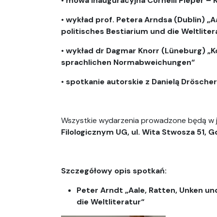
• mowa inauguracyjna Cornelii Pieper –
• wykład prof. Petera Arndsa (Dublin) „
politisches Bestiarium und die Weltliter
• wykład dr Dagmar Knorr (Lüneburg) „
sprachlichen Normabweichungen“
• spotkanie autorskie z Danielą Drösch
Wszystkie wydarzenia prowadzone będą w j
Filologicznym UG, ul. Wita Stwosza 51, 
Szczegółowy opis spotkań:
Peter Arndt „Aale, Ratten, Unken un
die Weltliteratur“