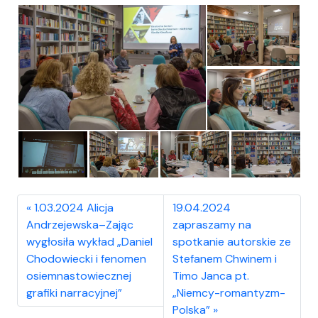
1.03.2024 Alicja
19.04.2024
Andrzejewska–Zając
zapraszamy na
wygłosiła wykład „Daniel
spotkanie autorskie ze
Chodowiecki i fenomen
Stefanem Chwinem i
osiemnastowiecznej
Timo Janca pt.
grafiki narracyjnej”
„Niemcy-romantyzm-
Polska”