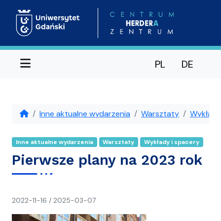
Menu
PL
DE
Inne aktualne wydarzenia
Warsztaty
Wykłady
Inne aktualne wydarzenia
Warsztaty
Wykłady i spacery
Pierwsze plany na 2023 rok
napisał(a)
2022-11-16
/
2025-03-07
CH