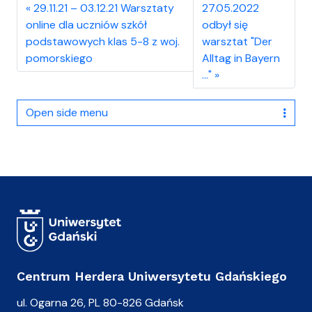
29.11.21 – 03.12.21 Warsztaty
27.05.2022
online dla uczniów szkół
odbył się
podstawowych klas 5-8 z woj.
warsztat "Der
pomorskiego
Alltag in Bayern
…"
Open side menu
Centrum Herdera Uniwersytetu Gdańskiego
ul. Ogarna 26, PL 80-826 Gdańsk