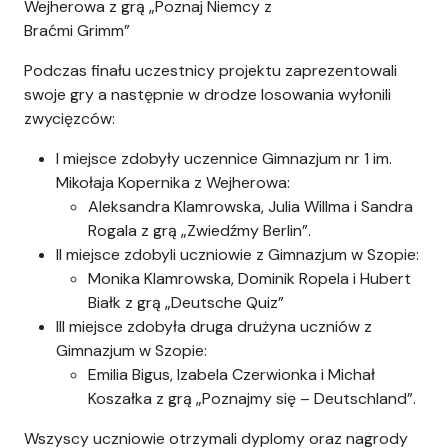
Wejherowa z grą „Poznaj Niemcy z
Braćmi Grimm”
Podczas finału uczestnicy projektu zaprezentowali
swoje gry a następnie w drodze losowania wyłonili
zwycięzców:
I miejsce zdobyły uczennice Gimnazjum nr 1 im.
Mikołaja Kopernika z Wejherowa:
Aleksandra Klamrowska, Julia Willma i Sandra
Rogala z grą „Zwiedźmy Berlin”.
II miejsce zdobyli uczniowie z Gimnazjum w Szopie:
Monika Klamrowska, Dominik Ropela i Hubert
Białk z grą „Deutsche Quiz”
III miejsce zdobyła druga drużyna uczniów z
Gimnazjum w Szopie:
Emilia Bigus, Izabela Czerwionka i Michał
Koszałka z grą „Poznajmy się – Deutschland”.
Wszyscy uczniowie otrzymali dyplomy oraz nagrody