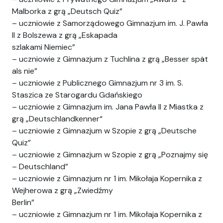
Malborka z grą „Deutsch Quiz”
– uczniowie z Samorządowego Gimnazjum im. J. Pawła
II z Bolszewa z grą „Eskapada
szlakami Niemiec”
– uczniowie z Gimnazjum z Tuchlina z grą „Besser spät
als nie”
– uczniowie z Publicznego Gimnazjum nr 3 im. S.
Staszica ze Starogardu Gdańskiego
– uczniowie z Gimnazjum im. Jana Pawła II z Miastka z
grą „Deutschlandkenner“
– uczniowie z Gimnazjum w Szopie z grą „Deutsche
Quiz”
– uczniowie z Gimnazjum w Szopie z grą „Poznajmy się
– Deutschland”
– uczniowie z Gimnazjum nr 1 im. Mikołaja Kopernika z
Wejherowa z grą „Zwiedźmy
Berlin”
– uczniowie z Gimnazjum nr 1 im. Mikołaja Kopernika z