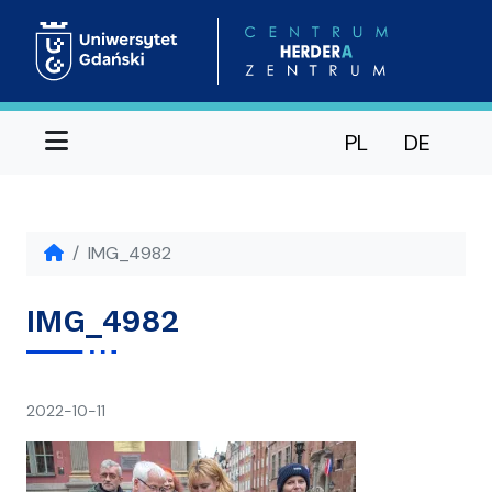
Menu
PL
DE
IMG_4982
IMG_4982
napisał(a)
2022-10-11